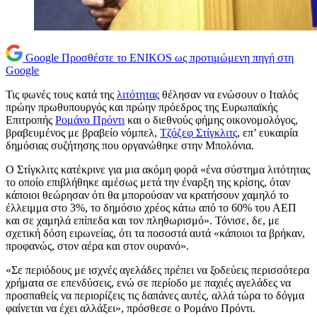
Google
Προσθέστε το ENIKOS ως προτιμώμενη πηγή στη
Google
Τις φωνές τους κατά της
λιτότητας
θέλησαν να ενώσουν ο Ιταλός
πρώην πρωθυπουργός και πρώην πρόεδρος της Ευρωπαϊκής
Επιτροπής
Ρομάνο Πρόντι
και ο διεθνούς φήμης οικονομολόγος,
βραβευμένος με βραβείο νόμπελ,
Τζόζεφ Στίγκλιτς
, επ’ ευκαιρία
δημόσιας συζήτησης που οργανώθηκε στην Μπολόνια.
O Στίγκλιτς κατέκρινε για μια ακόμη φορά «ένα σύστημα λιτότητας
το οποίο επιβλήθηκε αμέσως μετά την έναρξη της κρίσης, όταν
κάποιοι θεώρησαν ότι θα μπορούσαν να κρατήσουν χαμηλό το
έλλειμμα στο 3%, το δημόσιο χρέος κάτω από το 60% του ΑΕΠ
και σε χαμηλά επίπεδα και τον πληθωρισμό». Τόνισε, δε, με
σχετική δόση ειρωνείας, ότι τα ποσοστά αυτά «κάποιοι τα βρήκαν,
προφανώς, στον αέρα και στον ουρανό».
«Σε περιόδους με ισχνές αγελάδες πρέπει να ξοδεύεις περισσότερα
χρήματα σε επενδύσεις, ενώ σε περίοδο με παχιές αγελάδες να
προσπαθείς να περιορίζεις τις δαπάνες αυτές, αλλά τώρα το δόγμα
φαίνεται να έχει αλλάξει», πρόσθεσε ο Ρομάνο Πρόντι.