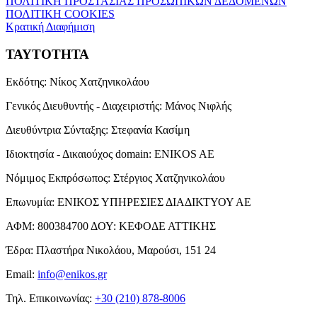
ΠΟΛΙΤΙΚΗ ΠΡΟΣΤΑΣΙΑΣ ΠΡΟΣΩΠΙΚΩΝ ΔΕΔΟΜΕΝΩΝ
ΠΟΛΙΤΙΚΗ COOKIES
Κρατική Διαφήμιση
ΤΑΥΤΟΤΗΤΑ
Εκδότης:
Νίκος Χατζηνικολάου
Γενικός Διευθυντής - Διαχειριστής:
Μάνος Νιφλής
Διευθύντρια Σύνταξης:
Στεφανία Κασίμη
Ιδιοκτησία - Δικαιούχος domain:
ENIKOS AE
Νόμιμος Εκπρόσωπος:
Στέργιος Χατζηνικολάου
Επωνυμία:
ΕΝΙΚΟΣ ΥΠΗΡΕΣΙΕΣ ΔΙΑΔΙΚΤΥΟΥ ΑΕ
ΑΦΜ:
800384700
ΔΟΥ:
ΚΕΦΟΔΕ ΑΤΤΙΚΗΣ
Έδρα:
Πλαστήρα Νικολάου, Μαρούσι, 151 24
Email:
info@enikos.gr
Τηλ. Επικοινωνίας:
+30 (210) 878-8006