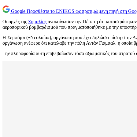
Google
Προσθέστε το ENIKOS ως προτιμώμενη πηγή στη Goo
Οι αρχές της
Σομαλίας
ανακοίνωσαν την Πέμπτη ότι καταστράφηκαν π
αεροπορικού βομβαρδισμού που πραγματοποιήθηκε με την υποστήρ
Η Σεμπάμπ («Νεολαία»), οργάνωση που έχει δηλώσει πίστη στην Αλ Κ
οργάνωση ανέφερε ότι κατέλαβε την πόλη Αντάν Γιάμπαλ, η οποία βρ
Την πληροφορία αυτή επιβεβαίωσαν τόσο αξιωματικός του στρατού ό