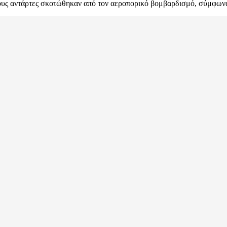
τους αντάρτες σκοτώθηκαν από τον αεροπορικό βομβαρδισμό, σύμφων