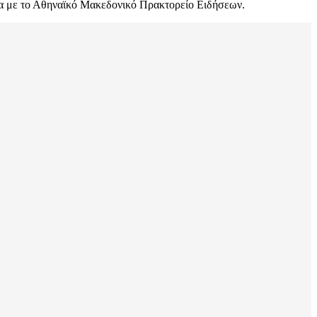
α με το Αθηναϊκό Μακεδονικό Πρακτορείο Ειδήσεων.