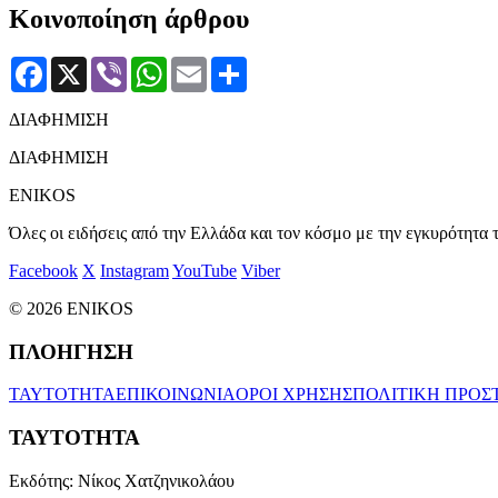
Κοινοποίηση άρθρου
Facebook
X
Viber
WhatsApp
Email
Μοιραστείτε
ΔΙΑΦΗΜΙΣΗ
ΔΙΑΦΗΜΙΣΗ
ENIKOS
Όλες οι ειδήσεις από την Ελλάδα και τον κόσμο με την εγκυρότητα τ
Facebook
X
Instagram
YouTube
Viber
© 2026 ENIKOS
ΠΛΟΗΓΗΣΗ
ΤΑΥΤΟΤΗΤΑ
ΕΠΙΚΟΙΝΩΝΙΑ
ΟΡΟΙ ΧΡΗΣΗΣ
ΠΟΛΙΤΙΚΗ ΠΡΟΣ
ΤΑΥΤΟΤΗΤΑ
Εκδότης:
Νίκος Χατζηνικολάου