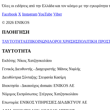
Όλες οι ειδήσεις από την Ελλάδα και τον κόσμο με την εγκυρότητα τ
Facebook
X
Instagram
YouTube
Viber
© 2026 ENIKOS
ΠΛΟΗΓΗΣΗ
ΤΑΥΤΟΤΗΤΑ
ΕΠΙΚΟΙΝΩΝΙΑ
ΟΡΟΙ ΧΡΗΣΗΣ
ΠΟΛΙΤΙΚΗ ΠΡΟΣ
ΤΑΥΤΟΤΗΤΑ
Εκδότης:
Νίκος Χατζηνικολάου
Γενικός Διευθυντής - Διαχειριστής:
Μάνος Νιφλής
Διευθύντρια Σύνταξης:
Στεφανία Κασίμη
Ιδιοκτησία - Δικαιούχος domain:
ENIKOS AE
Νόμιμος Εκπρόσωπος:
Στέργιος Χατζηνικολάου
Επωνυμία:
ΕΝΙΚΟΣ ΥΠΗΡΕΣΙΕΣ ΔΙΑΔΙΚΤΥΟΥ ΑΕ