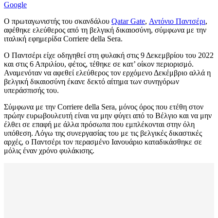
Google
Ο πρωταγωνιστής του σκανδάλου
Qatar Gate
,
Αντόνιο Παντσέρι
,
αφέθηκε ελεύθερος από τη βελγική δικαιοσύνη, σύμφωνα με την
ιταλική εφημερίδα Corriere della Sera.
O Παντσέρι είχε οδηγηθεί στη φυλακή στις 9 Δεκεμβρίου του 2022
και στις 6 Απριλίου, φέτος, τέθηκε σε κατ’ οίκον περιορισμό.
Αναμενόταν να αφεθεί ελεύθερος τον ερχόμενο Δεκέμβριο αλλά η
βελγική δικαιοσύνη έκανε δεκτό αίτημα των συνηγόρων
υπεράσπισής του.
Σύμφωνα με την Corriere della Sera, μόνος όρος που ετέθη στον
πρώην ευρωβουλευτή είναι να μην φύγει από το Βέλγιο και να μην
έλθει σε επαφή με άλλα πρόσωπα που εμπλέκονται στην όλη
υπόθεση. Λόγω της συνεργασίας του με τις βελγικές δικαστικές
αρχές, ο Παντσέρι τον περασμένο Ιανουάριο καταδικάσθηκε σε
μόλις έναν χρόνο φυλάκισης.