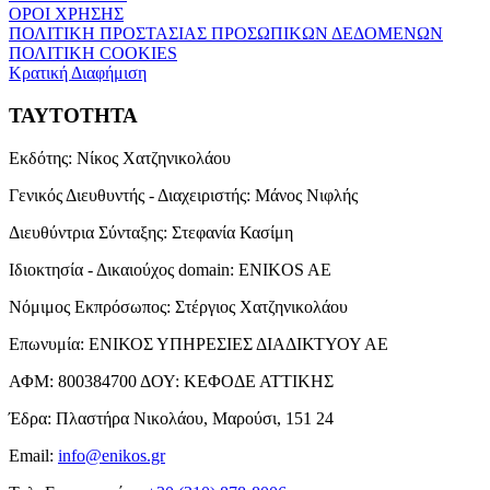
ΟΡΟΙ ΧΡΗΣΗΣ
ΠΟΛΙΤΙΚΗ ΠΡΟΣΤΑΣΙΑΣ ΠΡΟΣΩΠΙΚΩΝ ΔΕΔΟΜΕΝΩΝ
ΠΟΛΙΤΙΚΗ COOKIES
Κρατική Διαφήμιση
ΤΑΥΤΟΤΗΤΑ
Εκδότης:
Νίκος Χατζηνικολάου
Γενικός Διευθυντής - Διαχειριστής:
Μάνος Νιφλής
Διευθύντρια Σύνταξης:
Στεφανία Κασίμη
Ιδιοκτησία - Δικαιούχος domain:
ENIKOS AE
Νόμιμος Εκπρόσωπος:
Στέργιος Χατζηνικολάου
Επωνυμία:
ΕΝΙΚΟΣ ΥΠΗΡΕΣΙΕΣ ΔΙΑΔΙΚΤΥΟΥ ΑΕ
ΑΦΜ:
800384700
ΔΟΥ:
ΚΕΦΟΔΕ ΑΤΤΙΚΗΣ
Έδρα:
Πλαστήρα Νικολάου, Μαρούσι, 151 24
Email:
info@enikos.gr