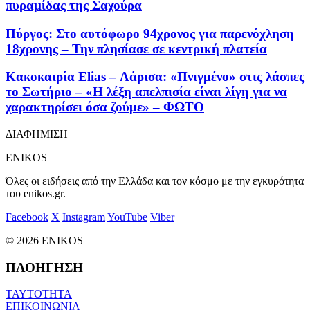
πυραμίδας της Σαχούρα
Πύργος: Στο αυτόφωρο 94χρονος για παρενόχληση
18χρονης – Την πλησίασε σε κεντρική πλατεία
Κακοκαιρία Elias – Λάρισα: «Πνιγμένο» στις λάσπες
το Σωτήριο – «Η λέξη απελπισία είναι λίγη για να
χαρακτηρίσει όσα ζούμε» – ΦΩΤΟ
ΔΙΑΦΗΜΙΣΗ
ENIKOS
Όλες οι ειδήσεις από την Ελλάδα και τον κόσμο με την εγκυρότητα
του enikos.gr.
Facebook
X
Instagram
YouTube
Viber
© 2026 ENIKOS
ΠΛΟΗΓΗΣΗ
ΤΑΥΤΟΤΗΤΑ
ΕΠΙΚΟΙΝΩΝΙΑ