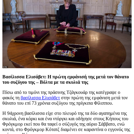
Βασίλισσα Ελισάβετ: Η πρώτη εμφάνισή της μετά τον θάνατο
του συζύγου της – Βόλτα με τα σκυλιά της
Πίσω από το τιμόνι της πράσινης Τζάγκουάρ της κατέγραψε ο
φακός τη
βασίλισσα Ελισάβετ
στην πρώτη της εμφάνιση μετά τον
θάνατο του επί 73 χρόνια συζύγου της πρίγκιπα Φίλιππου.
Η 94χρονη βασίλισσα είχε στο πλευρό της τα δύο αγαπημένα της
σκυλιά, ένα κόρκι και ένα ντόργκι και οδήγησε στους Κήπους του
Φρόγκμορ εκεί που θα ταφεί ο σύζυγός της αύριο Σάββατο, ενώ
κοντά, στο Φρόγκμορ Κότατζ διαμένει σε καραντίνα ο εγγονός της