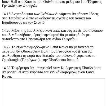
Inner Hall στο Κάστρο του Ουίνδσορ από μέλη του 1ου Τάγματος
Γρεναδιέρων Φρουρών
14.15 Αντιπρόσωποι των Ενόπλων Δυνάμεων θα πάρουν θέσεις
στο Τετράγωνο ώστε να δείξουν τις σχέσεις του Δούκα του
Εδιμβούργου με τον Στρατό
14.20 Μέλη της βασιλικής οικογένειας και συγγενείς του Φίλιππου
που δεν θα λάβουν μέρος στην πομπή θα μεταφερθούν με
αυτοκίνητο στο Παρεκκλήσι του Αγίου Γεωργίου
14.27 Το ειδικά διαμορφωμένο Land Rover θα μεταφέρει το
φέρετρο, θα φθάσει στην Πύλη του Γεωργίου του Δ’ και θα
ακολουθήσει τη φορά των δεικτών του ρολογιού γύρω από το
Quadrangle (Τετράγωνο) στην Είσοδο του Ιππικού
14.38 To φέρετρο θα μεταφερθεί στην Κυβερνητική Είσοδο όπου
θα φορτωθεί στην καρότσα του ειδικά διαμορφωμένου Land
Rover.