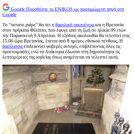
Google
Προσθέστε το ENIKOS ως προτιμώμενη πηγή στη
Google
Το “ύστατο χαίρε” θα πει η
βασιλική οικογένεια
και η Βρετανία
στον πρίγκιπα Φίλιππο, που έφυγε από τη ζωή σε ηλικία 99 ετών
την Παρασκευή 9 Απριλίου. Η εξόδιος ακολουθία θα τελεστεί στις
15.00 ώρα Βρετανίας, έπειτα από 8 ημέρες εθνικού πένθους. Η
βασίλισσα
επιδεικνύει φοβερές αντοχές επιβλέποντας όλες τις
προετοιμασίες ενώ τα Ανάκτορα έδωσαν στη δημοσιότητα τις
λεπτομέρειες της κηδείας όπως αναμένεται να τελεστεί αυτή.