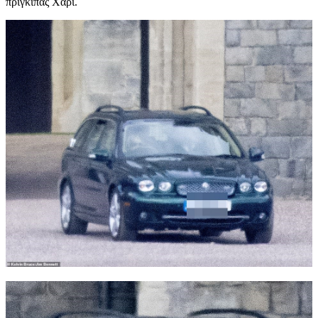
πρίγκιπας Χάρι.