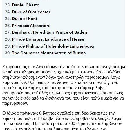
Εκπρόσωπος των Ανακτόρων τόνισε ότι η βασίλισσα αναγκάστηκε
να πάρει σκληρές αποφάσεις σχετικά με το ποιους θα περιλάβει
στη λίστα καλεσμένων λόγω των αυστηρών περιορισμών λόγω
κορονοϊού. Αλλά, όπως είπε, έκανε το καλύτερο δυνατό για να
τιμήσει τις επιθυμίες του μακαρίτη και να συμπεριλάβει
αντιπροσώπους απ’ όλες τις πλευρές της οικογένειας και απ’ όλες
τις γενιές εκτός από τα δισέγγονά του που είναι πολύ μικρά για να
παρευρεθούν.
Ο ίδιος ο πρίγκιπας Φίλιππος σχεδίαζε επί δύο δεκαετίες την
κηδεία του αλλά η Ελισάβετ έπρεπε να προβεί σε αλλαγές λόγω
του κορονοϊού,. Περισσότεροι από 700 στρατιωτικοί λαμβάνουν
μέρος στην τελετή με το πολυαγαπημένο του Σώμα των