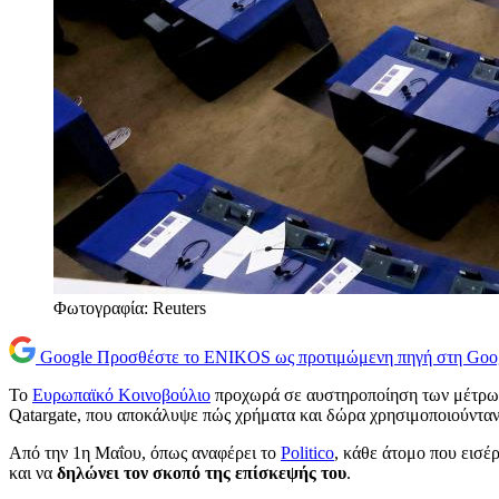
Φωτογραφία: Reuters
Google
Προσθέστε το ENIKOS ως προτιμώμενη πηγή στη Goo
Το
Ευρωπαϊκό Κοινοβούλιο
προχωρά σε αυστηροποίηση των μέτρων 
Qatargate, που αποκάλυψε πώς χρήματα και δώρα χρησιμοποιούνταν
Από την 1η Μαΐου, όπως αναφέρει το
Politico
, κάθε άτομο που εισέρ
και να
δηλώνει τον σκοπό της επίσκεψής του
.