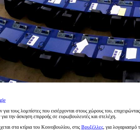
gle
για τους λομπίστες που εισέρχονται στους χώρους του, επιχειρώντα
 για την άσκηση επιρροής σε ευρωβουλευτές και στελέχη.
χεται στα κτίρια του Κοινοβουλίου, στις
Βρυξέλλες
, για λογαριασμό