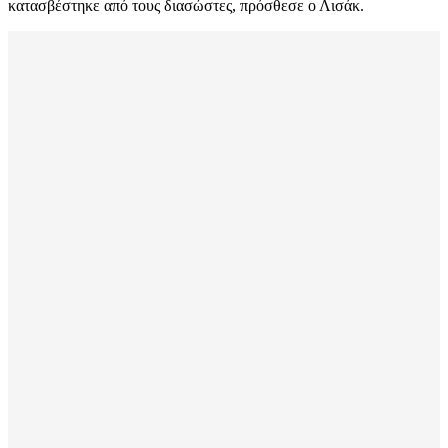
κατασβέστηκε από τους διασώστες, πρόσθεσε ο Λισάκ.