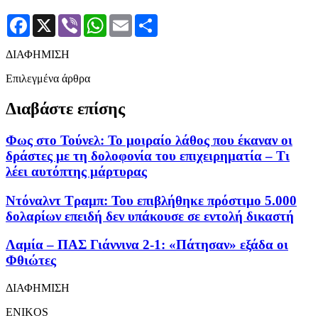
Facebook
X
Viber
WhatsApp
Email
Μοιραστείτε
ΔΙΑΦΗΜΙΣΗ
Επιλεγμένα άρθρα
Διαβάστε επίσης
Φως στο Τούνελ: Το μοιραίο λάθος που έκαναν οι
δράστες με τη δολοφονία του επιχειρηματία – Τι
λέει αυτόπτης μάρτυρας
Ντόναλντ Τραμπ: Του επιβλήθηκε πρόστιμο 5.000
δολαρίων επειδή δεν υπάκουσε σε εντολή δικαστή
Λαμία – ΠΑΣ Γιάννινα 2-1: «Πάτησαν» εξάδα οι
Φθιώτες
ΔΙΑΦΗΜΙΣΗ
ENIKOS