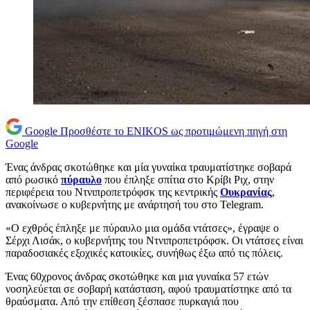
Google
Προσθέστε το ENIKOS ως προτιμώμενη πηγή στη
Google
Ένας άνδρας σκοτώθηκε και μία γυναίκα τραυματίστηκε σοβαρά
από ρωσικό
πύραυλο
που έπληξε σπίτια στο Κρίβι Ριχ, στην
περιφέρεια του Ντνιπροπετρόφσκ της κεντρικής
Ουκρανίας
,
ανακοίνωσε ο κυβερνήτης με ανάρτησή του στο Telegram.
«Ο εχθρός έπληξε με πύραυλο μια ομάδα ντάτσες», έγραψε ο
Σέρχι Λισάκ, ο κυβερνήτης του Ντνιπροπετρόφσκ. Οι ντάτσες είναι
παραδοσιακές εξοχικές κατοικίες, συνήθως έξω από τις πόλεις.
Ένας 60χρονος άνδρας σκοτώθηκε και μια γυναίκα 57 ετών
νοσηλεύεται σε σοβαρή κατάσταση, αφού τραυματίστηκε από τα
θραύσματα. Από την επίθεση ξέσπασε πυρκαγιά που