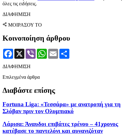
όλες τις ειδήσεις.
ΔΙΑΦΗΜΙΣΗ
ΜΟΙΡΑΣΟΥ ΤΟ
Κοινοποίηση άρθρου
Facebook
X
Viber
WhatsApp
Email
Μοιραστείτε
ΔΙΑΦΗΜΙΣΗ
Επιλεγμένα άρθρα
Διαβάστε επίσης
Fortuna Liga: «Τεσσάρα» με ανατροπή για τη
Σλόβαν πριν τον Ολυμπιακό
Λάρισα: Άναυδοι επιβάτες τρένου – 41χρονος
κατέβασε το παντελόνι και αυνανιζόταν