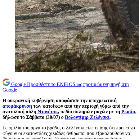
Google
Προσθέστε το ENIKOS ως προτιμώμενη πηγή στη
Google
Η ουκρανική κυβέρνηση αποφάσισε την υποχρεωτική
απομάκρυνση
των κατοίκων από την περιοχή γύρω από την
ανατολική πόλη
Ντονέτσκ
, πεδίο σκληρών μαχών με τη
Ρωσία
,
δήλωσε το Σάββατο (30/07) ο
Βολοντίμιρ Ζελένσκι
.
Σε ομιλία του αργά το βράδυ, ο Ζελένσκι είπε επίσης ότι πρέπει να
φύγουν οι εκατοντάδες χιλιάδες άνθρωποι που εξακολουθούν να
βρίσκονται σε εμπόλεμες ζώνες στην ευρύτερη περιοχή του