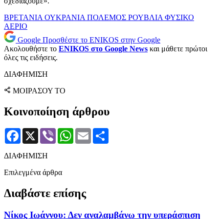
σχεδιάζουμε».
ΒΡΕΤΑΝΙΑ
ΟΥΚΡΑΝΙΑ
ΠΟΛΕΜΟΣ
ΡΟΥΒΛΙΑ
ΦΥΣΙΚΟ
ΑΕΡΙΟ
Google
Προσθέστε το ENIKOS στην Google
Ακολουθήστε το
ENIKOS στο Google News
και μάθετε πρώτοι
όλες τις ειδήσεις.
ΔΙΑΦΗΜΙΣΗ
ΜΟΙΡΑΣΟΥ ΤΟ
Κοινοποίηση άρθρου
Facebook
X
Viber
WhatsApp
Email
Μοιραστείτε
ΔΙΑΦΗΜΙΣΗ
Επιλεγμένα άρθρα
Διαβάστε επίσης
Nίκος Ιωάννου: Δεν αναλαμβάνω την υπεράσπιση