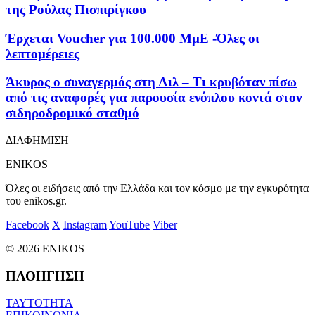
της Ρούλας Πισπιρίγκου
Έρχεται Voucher για 100.000 ΜμΕ -Όλες οι
λεπτομέρειες
Άκυρος ο συναγερμός στη Λιλ – Τι κρυβόταν πίσω
από τις αναφορές για παρουσία ενόπλου κοντά στον
σιδηροδρομικό σταθμό
ΔΙΑΦΗΜΙΣΗ
ENIKOS
Όλες οι ειδήσεις από την Ελλάδα και τον κόσμο με την εγκυρότητα
του enikos.gr.
Facebook
X
Instagram
YouTube
Viber
© 2026 ENIKOS
ΠΛΟΗΓΗΣΗ
ΤΑΥΤΟΤΗΤΑ