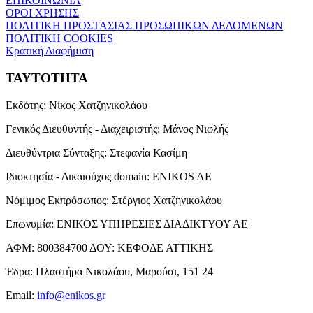
ΕΠΙΚΟΙΝΩΝΙΑ
ΟΡΟΙ ΧΡΗΣΗΣ
ΠΟΛΙΤΙΚΗ ΠΡΟΣΤΑΣΙΑΣ ΠΡΟΣΩΠΙΚΩΝ ΔΕΔΟΜΕΝΩΝ
ΠΟΛΙΤΙΚΗ COOKIES
Κρατική Διαφήμιση
ΤΑΥΤΟΤΗΤΑ
Εκδότης:
Νίκος Χατζηνικολάου
Γενικός Διευθυντής - Διαχειριστής:
Μάνος Νιφλής
Διευθύντρια Σύνταξης:
Στεφανία Κασίμη
Ιδιοκτησία - Δικαιούχος domain:
ENIKOS AE
Νόμιμος Εκπρόσωπος:
Στέργιος Χατζηνικολάου
Επωνυμία:
ΕΝΙΚΟΣ ΥΠΗΡΕΣΙΕΣ ΔΙΑΔΙΚΤΥΟΥ ΑΕ
ΑΦΜ:
800384700
ΔΟΥ:
ΚΕΦΟΔΕ ΑΤΤΙΚΗΣ
Έδρα:
Πλαστήρα Νικολάου, Μαρούσι, 151 24
Email:
info@enikos.gr