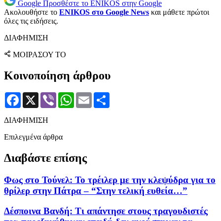
Google
Προσθέστε το ENIKOS στην Google
Ακολουθήστε το
ENIKOS στο Google News
και μάθετε πρώτοι
όλες τις ειδήσεις.
ΔΙΑΦΗΜΙΣΗ
ΜΟΙΡΑΣΟΥ ΤΟ
Κοινοποίηση άρθρου
Facebook
X
Viber
WhatsApp
Email
Μοιραστείτε
ΔΙΑΦΗΜΙΣΗ
Επιλεγμένα άρθρα
Διαβάστε επίσης
Φως στο Τούνελ: Το τρέιλερ με την κλεψύδρα για το
θρίλερ στην Πάτρα – “Στην τελική ευθεία…”
Δέσποινα Βανδή: Τι απάντησε στους τραγουδιστές