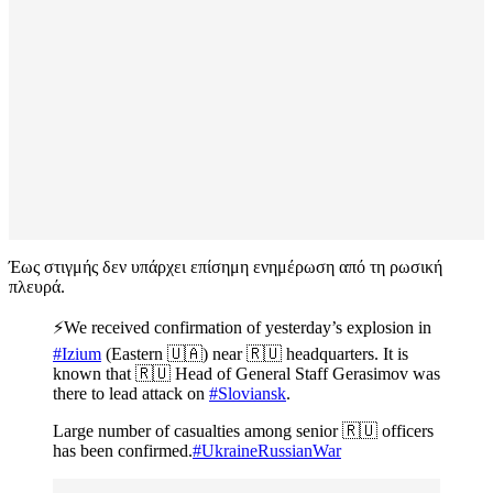
Έως στιγμής δεν υπάρχει επίσημη ενημέρωση από τη ρωσική
πλευρά.
⚡️We received confirmation of yesterday’s explosion in
#Izium
(Eastern 🇺🇦) near 🇷🇺 headquarters. It is
known that 🇷🇺 Head of General Staff Gerasimov was
there to lead attack on
#Sloviansk
.
Large number of casualties among senior 🇷🇺 officers
has been confirmed.
#UkraineRussianWar