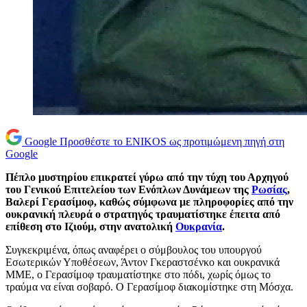
Google
Προσθέστε το ENIKOS ως προτιμώμενη πηγή στη
Google
Πέπλο μυστηρίου επικρατεί γύρω από την τύχη του Αρχηγού
του Γενικού Επιτελείου των Ενόπλων Δυνάμεων της
Ρωσίας
,
Βαλερί Γερασίμοφ, καθώς σύμφωνα με πληροφορίες από την
ουκρανική πλευρά ο στρατηγός τραυματίστηκε έπειτα από
επίθεση στο Ιζιούμ, στην ανατολική
Ουκρανία
.
Συγκεκριμένα, όπως αναφέρει ο σύμβουλος του υπουργού
Εσωτερικών Υποθέσεων, Άντον Γκεραστσένκο και ουκρανικά
ΜΜΕ, ο Γερασίμοφ τραυματίστηκε στο πόδι, χωρίς όμως το
τραύμα να είναι σοβαρό. O Γερασίμοφ διακομίστηκε στη Μόσχα.