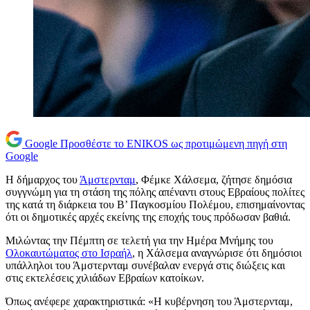
Google
Προσθέστε το ENIKOS ως προτιμώμενη πηγή στη
Google
Η δήμαρχος του
Άμστερνταμ
, Φέμκε Χάλσεμα, ζήτησε δημόσια
συγγνώμη για τη στάση της πόλης απέναντι στους Εβραίους πολίτες
της κατά τη διάρκεια του Β’ Παγκοσμίου Πολέμου, επισημαίνοντας
ότι οι δημοτικές αρχές εκείνης της εποχής τους πρόδωσαν βαθιά.
Μιλώντας την Πέμπτη σε τελετή για την Ημέρα Μνήμης του
Ολοκαυτώματος στο Ισραήλ
, η Χάλσεμα αναγνώρισε ότι δημόσιοι
υπάλληλοι του Άμστερνταμ συνέβαλαν ενεργά στις διώξεις και
στις εκτελέσεις χιλιάδων Εβραίων κατοίκων.
Όπως ανέφερε χαρακτηριστικά: «Η κυβέρνηση του Άμστερνταμ,