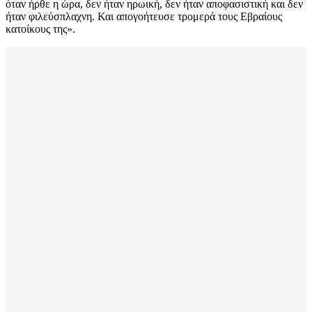
όταν ήρθε η ώρα, δεν ήταν ηρωική, δεν ήταν αποφασιστική και δεν
ήταν φιλεύσπλαχνη. Και απογοήτευσε τρομερά τους Εβραίους
κατοίκους της».