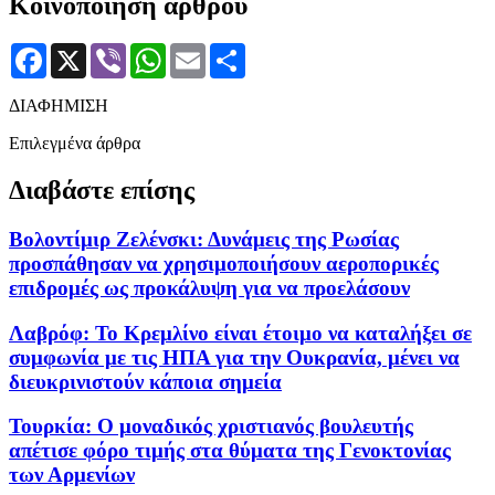
Κοινοποίηση άρθρου
Facebook
X
Viber
WhatsApp
Email
Μοιραστείτε
ΔΙΑΦΗΜΙΣΗ
Επιλεγμένα άρθρα
Διαβάστε επίσης
Βολοντίμιρ Ζελένσκι: Δυνάμεις της Ρωσίας
προσπάθησαν να χρησιμοποιήσουν αεροπορικές
επιδρομές ως προκάλυψη για να προελάσουν
Λαβρόφ: Το Κρεμλίνο είναι έτοιμο να καταλήξει σε
συμφωνία με τις ΗΠΑ για την Ουκρανία, μένει να
διευκρινιστούν κάποια σημεία
Τουρκία: Ο μοναδικός χριστιανός βουλευτής
απέτισε φόρο τιμής στα θύματα της Γενοκτονίας
των Αρμενίων