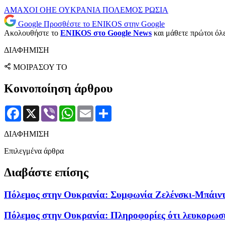
ΑΜΑΧΟΙ
ΟΗΕ
ΟΥΚΡΑΝΙΑ
ΠΟΛΕΜΟΣ
ΡΩΣΙΑ
Google
Προσθέστε το ENIKOS στην Google
Ακολουθήστε το
ENIKOS στο Google News
και μάθετε πρώτοι όλες
ΔΙΑΦΗΜΙΣΗ
ΜΟΙΡΑΣΟΥ ΤΟ
Κοινοποίηση άρθρου
Facebook
X
Viber
WhatsApp
Email
Μοιραστείτε
ΔΙΑΦΗΜΙΣΗ
Επιλεγμένα άρθρα
Διαβάστε επίσης
Πόλεμος στην Ουκρανία: Συμφωνία Ζελένσκι-Μπάιντε
Πόλεμος στην Ουκρανία: Πληροφορίες ότι λευκορωσ