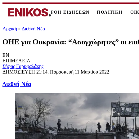
ENIKOS
.
ΡΟΗ ΕΙΔΗΣΕΩΝ
ΠΟΛΙΤΙΚΗ
ΟΙ
Αρχική
»
Διεθνή Νέα
ΟΗΕ για Ουκρανία: “Ασυγχώρητες” οι επιθ
EN
ΕΠΙΜΕΛΕΙΑ
Σήφης Γαρυφαλάκης
ΔΗΜΟΣΙΕΥΣΗ
21:14, Παρασκευή 11 Μαρτίου 2022
Διεθνή Νέα