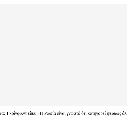
μας-Γκρίνφιλντ είπε: «Η Ρωσία είναι γνωστό ότι κατηγορεί ψευδώς άλλε