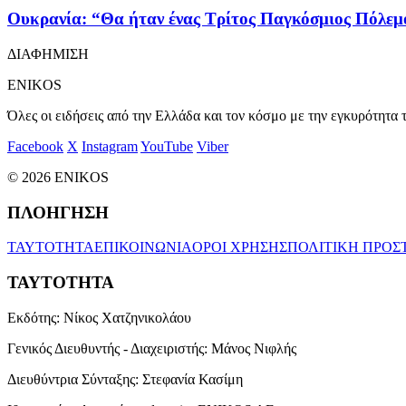
Ουκρανία: “Θα ήταν ένας Τρίτος Παγκόσμιος Πόλεμ
ΔΙΑΦΗΜΙΣΗ
ENIKOS
Όλες οι ειδήσεις από την Ελλάδα και τον κόσμο με την εγκυρότητα τ
Facebook
X
Instagram
YouTube
Viber
© 2026 ENIKOS
ΠΛΟΗΓΗΣΗ
ΤΑΥΤΟΤΗΤΑ
ΕΠΙΚΟΙΝΩΝΙΑ
ΟΡΟΙ ΧΡΗΣΗΣ
ΠΟΛΙΤΙΚΗ ΠΡΟΣ
ΤΑΥΤΟΤΗΤΑ
Εκδότης:
Νίκος Χατζηνικολάου
Γενικός Διευθυντής - Διαχειριστής:
Μάνος Νιφλής
Διευθύντρια Σύνταξης:
Στεφανία Κασίμη