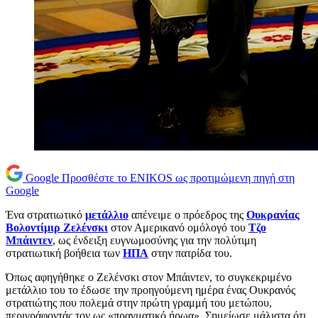
Google
Προσθέστε το ENIKOS ως προτιμώμενη πηγή στη
Google
Ένα στρατιωτικό
μετάλλιο
απένειμε ο πρόεδρος της
Ουκρανίας
Βολοντίμιρ Ζελένσκι
στον Αμερικανό ομόλογό του
Τζο
Μπάιντεν
, ως ένδειξη ευγνωμοσύνης για την πολύτιμη
στρατιωτική βοήθεια των
ΗΠΑ
στην πατρίδα του.
Όπως αφηγήθηκε ο Ζελένσκι στον Μπάιντεν, το συγκεκριμένο
μετάλλιο του το έδωσε την προηγούμενη ημέρα ένας Ουκρανός
στρατιώτης που πολεμά στην πρώτη γραμμή του μετώπου,
περιγράφοντάς τον ως «πραγματικό ήρωα». Σημείωσε μάλιστα ότι