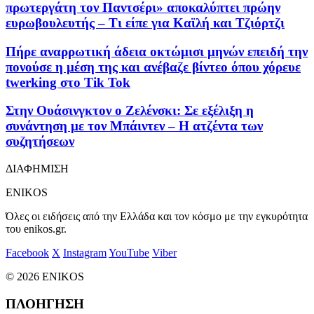
πρωτεργάτη τον Παντσέρι» αποκαλύπτει πρώην
ευρωβουλευτής – Τι είπε για Καϊλή και Τζιόρτζι
Πήρε αναρρωτική άδεια οκτώμισι μηνών επειδή την
πονούσε η μέση της και ανέβαζε βίντεο όπου χόρευε
twerking στο Tik Tok
Στην Ουάσινγκτον ο Ζελένσκι: Σε εξέλιξη η
συνάντηση με τον Μπάιντεν – Η ατζέντα των
συζητήσεων
ΔΙΑΦΗΜΙΣΗ
ENIKOS
Όλες οι ειδήσεις από την Ελλάδα και τον κόσμο με την εγκυρότητα
του enikos.gr.
Facebook
X
Instagram
YouTube
Viber
© 2026 ENIKOS
ΠΛΟΗΓΗΣΗ