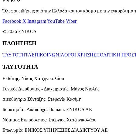
ENIKOS
Όλες οι ειδήσεις από την Ελλάδα και τον κόσμο με την εγκυρότητα τ
Facebook
X
Instagram
YouTube
Viber
© 2026 ENIKOS
ΠΛΟΗΓΗΣΗ
ΤΑΥΤΟΤΗΤΑ
ΕΠΙΚΟΙΝΩΝΙΑ
ΟΡΟΙ ΧΡΗΣΗΣ
ΠΟΛΙΤΙΚΗ ΠΡΟΣ
ΤΑΥΤΟΤΗΤΑ
Εκδότης:
Νίκος Χατζηνικολάου
Γενικός Διευθυντής - Διαχειριστής:
Μάνος Νιφλής
Διευθύντρια Σύνταξης:
Στεφανία Κασίμη
Ιδιοκτησία - Δικαιούχος domain:
ENIKOS AE
Νόμιμος Εκπρόσωπος:
Στέργιος Χατζηνικολάου
Επωνυμία:
ΕΝΙΚΟΣ ΥΠΗΡΕΣΙΕΣ ΔΙΑΔΙΚΤΥΟΥ ΑΕ