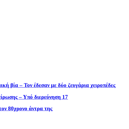
ική βία – Τον έδεσαν με δύο ζευγάρια χειροπέδες
ίρωσης – Υπό διερεύνηση 17
ον 80χρονο άντρα της