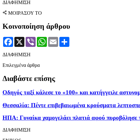
ΔΙΑΦΗΜΙΣΗ
ΜΟΙΡΑΣΟΥ ΤΟ
Κοινοποίηση άρθρου
Facebook
X
Viber
WhatsApp
Email
Μοιραστείτε
ΔΙΑΦΗΜΙΣΗ
Επιλεγμένα άρθρα
Διαβάστε επίσης
Οδηγός ταξί κάλεσε το «100» και κατήγγειλε αστυνομ
Θεσσαλία: Πέντε επιβεβαιωμένα κρούσματα λεπτοσπε
ΗΠΑ: Γυναίκα χαμογελάει πλατιά αφού πυροβόλησε τ
ΔΙΑΦΗΜΙΣΗ