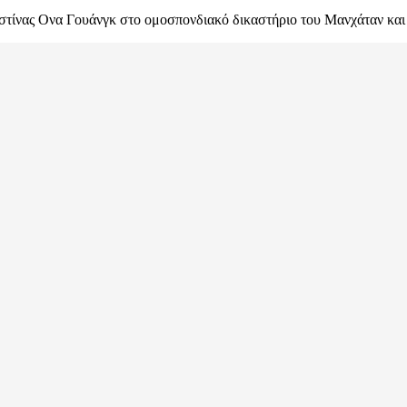
στίνας Ονα Γουάνγκ στο ομοσπονδιακό δικαστήριο του Μανχάταν κα