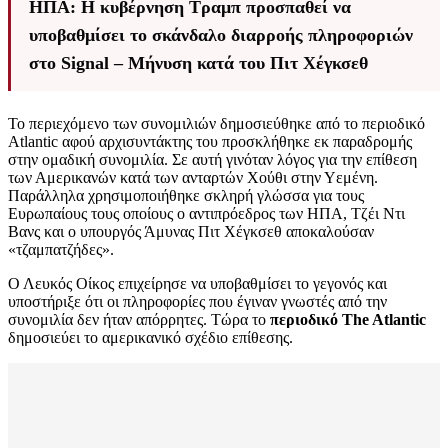
ΗΠΑ: Η κυβέρνηση Τραμπ προσπαθεί να
υποβαθμίσει το σκάνδαλο διαρροής πληροφοριών
στο Signal – Μήνυση κατά του Πιτ Χέγκσεθ
Το περιεχόμενο των συνομιλιών δημοσιεύθηκε από το περιοδικό
Atlantic αφού αρχισυντάκτης του προσκλήθηκε εκ παραδρομής
στην ομαδική συνομιλία. Σε αυτή γινόταν λόγος για την επίθεση
των Αμερικανών κατά των ανταρτών Χούθι στην Υεμένη.
Παράλληλα χρησιμοποιήθηκε σκληρή γλώσσα για τους
Ευρωπαίους τους οποίους ο αντιπρόεδρος των ΗΠΑ, Τζέι Ντι
Βανς και ο υπουργός Άμυνας Πιτ Χέγκσεθ αποκαλούσαν
«τζαμπατζήδες».
Ο Λευκός Οίκος επιχείρησε να υποβαθμίσει το γεγονός και
υποστήριξε ότι οι πληροφορίες που έγιναν γνωστές από την
συνομιλία δεν ήταν απόρρητες. Τώρα το
περιοδικό The Atlantic
δημοσιεύει το αμερικανικό σχέδιο επίθεσης.