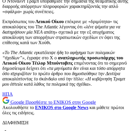
Ο Ντόναλντ Τραμπ υποβάθμισε την σημασία της θεαματικής αυτής
διαρροής απόρρητων πληροφοριών χαρακτηρίζοντάς την απλό
«σφάλμα» χωρίς συνέπειες.
Εκπρόσωπος του
Λευκού Οίκου
επέκρινε με «δριμύτητα» τις
αποκαλύψεις του The Atlantic λέγοντας ότι
«λένε ψέματα για να
διατηρήσουν μία ΝΕΑ απάτη»
σχετικά με την εξ ατυχήματος
αποκάλυψη των απορρήτων στρατιωτικών σχεδίων εν όψει της
επίθεσης κατά των Χούθι.
«Το The Atlantic εγκατέλειψε ήδη το αφήγημα των πολεμικών
“σχεδίων”»,
έγραψε στο Χ ο
αναπληρωτής προσωπάρχης του
Λευκού Οίκου Τέιλορ Μπούντοβιτς
επιμένοντας ότι το σημερινό
δημοσίευμα δείχνει ότι
«τα μηνύματα δεν είναι και τόσο απόρρητα
όσο ισχυριζόταν το πρώτο άρθρο που δημοσιεύθηκε την Δευτέρα
αποκαλύπτοντας το σκάνδαλο υπό την τίτλο: «Η κυβέρνηση Τραμπ
μου έστειλε κατά λάθος τα πολεμικά της σχέδια».
ΗΠΑ
Google
Προσθέστε το ENIKOS στην Google
Ακολουθήστε το
ENIKOS στο Google News
και μάθετε πρώτοι
όλες τις ειδήσεις.
ΔΙΑΦΗΜΙΣΗ