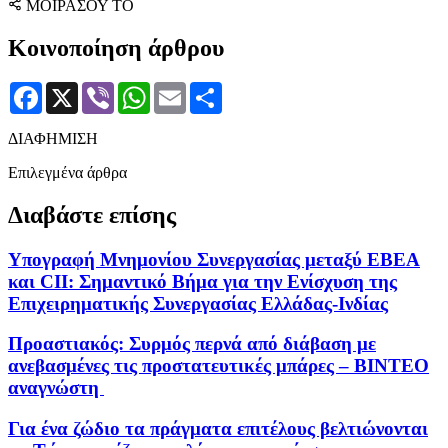
ΜΟΙΡΑΣΟΥ ΤΟ
Κοινοποίηση άρθρου
Facebook
X
Viber
WhatsApp
Email
Μοιραστείτε
ΔΙΑΦΗΜΙΣΗ
Επιλεγμένα άρθρα
Διαβάστε επίσης
Υπογραφή Μνημονίου Συνεργασίας μεταξύ ΕΒΕΑ
και CII: Σημαντικό Βήμα για την Ενίσχυση της
Επιχειρηματικής Συνεργασίας Ελλάδας-Ινδίας
Προαστιακός: Συρμός περνά από διάβαση με
ανεβασμένες τις προστατευτικές μπάρες – ΒΙΝΤΕΟ
αναγνώστη
Για ένα ζώδιο τα πράγματα επιτέλους βελτιώνονται