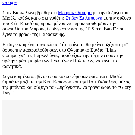
Google
Στην Βαρκελώνη βρέθηκε ο
Μπάρακ Ομπάμα
με την σύζυγο του
Μισέλ, καθώς και ο σκηνοθέτης
Στίβεν Σπίλμπεργκ
με την σύζυγό
του Κέιτ Καπσόου, προκειμένου να παρακολουθήσουν την
συναυλία του Μπρους Σπρίνγκστιν και της “E Street Band” που
έγινε το βράδυ της Παρασκευής.
Η συγκεκριμένη συναυλία απ’ ότι φαίνεται θα μείνει αξέχαστη σ’
όσους την παρακολούθησαν, στο Ολυμπιακό Στάδιο “Lluis
Companys” της Βαρκελώνης, αφού είχαν την τύχη να δουν την
πρώην πρώτη κυρία των Ηνωμένων Πολιτειών, να κάνει τα
φωνητικά.
Συγκεκριμένα σε βίντεο που κυκλοφόρησαν φαίνεται η Μισέλ
Ομπάμα μαζί με την Κέιτ Καπσόου και την Πάτι Σκάιαλφα, μέλος
της μπάντας και σύζυγο του Σπρίνγκστιν, να τραγουδούν το “Glory
Days”.