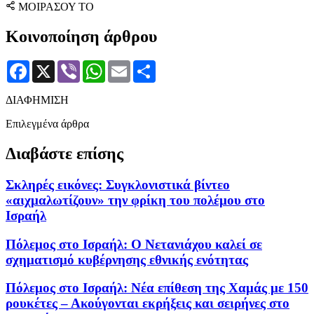
ΜΟΙΡΑΣΟΥ ΤΟ
Κοινοποίηση άρθρου
Facebook
X
Viber
WhatsApp
Email
Μοιραστείτε
ΔΙΑΦΗΜΙΣΗ
Επιλεγμένα άρθρα
Διαβάστε επίσης
Σκληρές εικόνες: Συγκλονιστικά βίντεο
«αιχμαλωτίζουν» την φρίκη του πολέμου στο
Ισραήλ
Πόλεμος στο Ισραήλ: O Νετανιάχου καλεί σε
σχηματισμό κυβέρνησης εθνικής ενότητας
Πόλεμος στο Ισραήλ: Νέα επίθεση της Χαμάς με 150
ρουκέτες – Ακούγονται εκρήξεις και σειρήνες στο