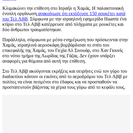
Κλιμακώνει την επίθεση στο Ισραήλ η Χαμάς. Η παλαιστινιακή
ένοπλη οργάνωση
ανακοίνωσε ότι εκτόξευσε 150 ρουκέτες κατά
του Τελ Αβίβ
. Σύμφωνα με την ισραηλινή εφημερίδα Haaretz ένα
κτίριο στο Τελ Αβίβ κατέρρευσε από πλήγματα με ρουκέτες και
δύο άνθρωποι τραυματίστηκαν.
Παράλληλα, σύμφωνα με μέσα ενημέρωση που πρόσκεινται στην
Χαμάς, ισραηλινά αεροσκάφη βομβάρδισαν το σπίτι του
επικεφαλής της Χαμάς, του Γιεχία Αλ Σινουάρ, στο Χαν Γιουνίς
στο νότιο τμήμα της Λωρίδας της Γάζας. Δεν έχουν υπάρξει
αναφορές για θύματα από αυτή την επίθεση.
Στο Τελ Αβίβ ακούγονται εκρήξεις και σειρήνες ενώ τον γύρο του
διαδικτύου κάνουν οι εικόνες από το αεροδρόμιο του Τελ Αβίβ με
πολίτες να είναι πεσμένοι στο έδαφος και να προσπαθούν να
προστατευτούν βάζοντας τα χέρια τους γύρω από το κεφάλι τους.