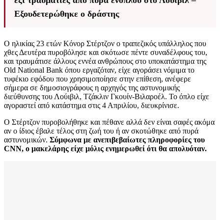
έξι τραυματίες από πυρά ενόπλου στο Λούιβιλ –
Εξουδετερώθηκε ο δράστης
Ο ηλικίας 23 ετών Κόνορ Στέρτζον ο τραπεζικός υπάλληλος που
χθες Δευτέρα πυροβόλησε και σκότωσε πέντε συναδέλφους του,
και τραυμάτισε άλλους εννέα ανθρώπους στο υποκατάστημα της
Old National Bank όπου εργαζόταν, είχε αγοράσει νόμιμα το
τυφέκιο εφόδου που χρησιμοποίησε στην επίθεση, ανέφερε
σήμερα σε δημοσιογράφους η αρχηγός της αστυνομικής
διεύθυνσης του Λούιβιλ, Τζάκλιν Γκουίν-Βιλαροέλ. Το όπλο είχε
αγοραστεί από κατάστημα στις 4 Απριλίου, διευκρίνισε.
Ο Στέρτζον πυροβολήθηκε και πέθανε αλλά δεν είναι σαφές ακόμα
αν ο ίδιος έβαλε τέλος στη ζωή του ή αν σκοτώθηκε από πυρά
αστυνομικών.
Σύμφωνα με ανεπιβεβαίωτες πληροφορίες του
CNN, ο μακελάρης είχε μόλις ενημερωθεί ότι θα απολυόταν.