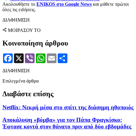
Ακολουθήστε το
ENIKOS στο Google News
και μάθετε πρώτοι
όλες τις ειδήσεις.
ΔΙΑΦΗΜΙΣΗ
ΜΟΙΡΑΣΟΥ ΤΟ
Κοινοποίηση άρθρου
Facebook
X
Viber
WhatsApp
Email
Μοιραστείτε
ΔΙΑΦΗΜΙΣΗ
Επιλεγμένα άρθρα
Διαβάστε επίσης
Netflix: Νεκρή μέσα στο σπίτι της διάσημη ηθοποιός
Αποκάλυψη «βόμβα» για τον Πάπα Φραγκίσκο:
Έφτασε κοντά στον θάνατο πριν από δύο εβδομάδες