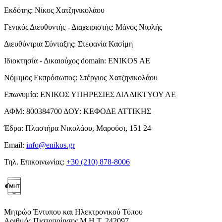
Εκδότης:
Νίκος Χατζηνικολάου
Γενικός Διευθυντής - Διαχειριστής:
Μάνος Νιφλής
Διευθύντρια Σύνταξης:
Στεφανία Κασίμη
Ιδιοκτησία - Δικαιούχος domain:
ENIKOS AE
Νόμιμος Εκπρόσωπος:
Στέργιος Χατζηνικολάου
Επωνυμία:
ΕΝΙΚΟΣ ΥΠΗΡΕΣΙΕΣ ΔΙΑΔΙΚΤΥΟΥ ΑΕ
ΑΦΜ:
800384700
ΔΟΥ:
ΚΕΦΟΔΕ ΑΤΤΙΚΗΣ
Έδρα:
Πλαστήρα Νικολάου, Μαρούσι, 151 24
Email:
info@enikos.gr
Τηλ. Επικοινωνίας:
+30 (210) 878-8006
Μητρώο Έντυπου και Ηλεκτρονικού Τύπου
Αριθμός Πιστοποίησης Μ.Η.Τ. 242097