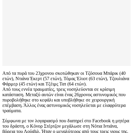
Από τα πυρά του 23χρονου σκοτώθηκαν οι Τζόσουα Μπάρικ (40
ετών), Ντιάνα Έκερτ (57 ετών), Τόμας Έλιοτ (63 ετών), Τζουλιάνα
Φάρμερ (45 ετών) και Τζέιμς Τατ (64 ετών).
Από τους εννέα τραυματίες, τρεις νοσηλεύονται σε κρίσιμη
κατάσταση. Μεταξύ αυτών είναι ένας 26χρονος αστυνομικός που
πυροβολήθηκε στο κεφάλι και υποβλήθηκε σε χειρουργική
επέμβαση. Άλλος ένας αστυνομικός νοσηλεύεται με ελαφρύτερα
τραύματα.
Σύμφωνα με τον λογαριασμό που διατηρεί στο Facebook η μητέρα
του δράστη, ο Κόνορ Στέρτζον μεγάλωσε στη Νότια Ιντιάνα,
βόρεια του Λούιβιλ. Ήταν ο μεγαλύτερος από τους τρεις γιους της,