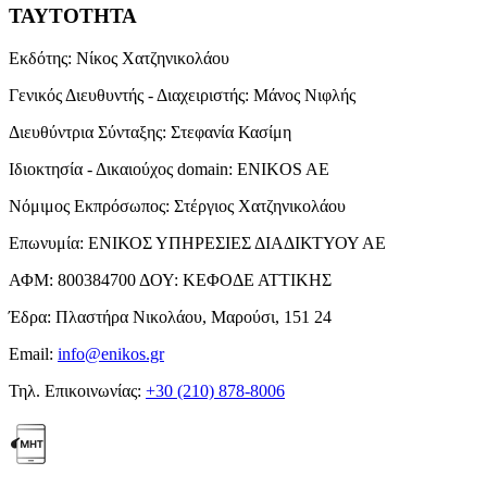
ΤΑΥΤΟΤΗΤΑ
Εκδότης:
Νίκος Χατζηνικολάου
Γενικός Διευθυντής - Διαχειριστής:
Μάνος Νιφλής
Διευθύντρια Σύνταξης:
Στεφανία Κασίμη
Ιδιοκτησία - Δικαιούχος domain:
ENIKOS AE
Νόμιμος Εκπρόσωπος:
Στέργιος Χατζηνικολάου
Επωνυμία:
ΕΝΙΚΟΣ ΥΠΗΡΕΣΙΕΣ ΔΙΑΔΙΚΤΥΟΥ ΑΕ
ΑΦΜ:
800384700
ΔΟΥ:
ΚΕΦΟΔΕ ΑΤΤΙΚΗΣ
Έδρα:
Πλαστήρα Νικολάου, Μαρούσι, 151 24
Email:
info@enikos.gr
Τηλ. Επικοινωνίας:
+30 (210) 878-8006