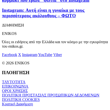
κορμάκι που έβαλε “φωτιά” στο Instagram
Instagram: Αυτή είναι η γυναίκα με τους
περισσότερους ακόλουθους – ΦΩΤΟ
ΔΙΑΦΗΜΙΣΗ
ENIKOS
Όλες οι ειδήσεις από την Ελλάδα και τον κόσμο με την εγκυρότητα
του enikos.gr.
Facebook
X
Instagram
YouTube
Viber
© 2026 ENIKOS
ΠΛΟΗΓΗΣΗ
ΤΑΥΤΟΤΗΤΑ
ΕΠΙΚΟΙΝΩΝΙΑ
ΟΡΟΙ ΧΡΗΣΗΣ
ΠΟΛΙΤΙΚΗ ΠΡΟΣΤΑΣΙΑΣ ΠΡΟΣΩΠΙΚΩΝ ΔΕΔΟΜΕΝΩΝ
ΠΟΛΙΤΙΚΗ COOKIES
Κρατική Διαφήμιση