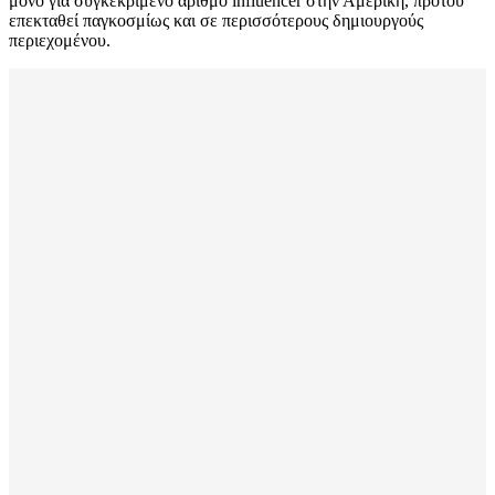
μόνο για συγκεκριμένο αριθμό influencer στην Αμερική, προτού
επεκταθεί παγκοσμίως και σε περισσότερους δημιουργούς
περιεχομένου.