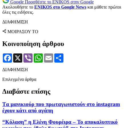
Google
Προσθέστε το ENIKOS στην Google
Ακολουθήστε το
ENIKOS στο Google News
και μάθετε πρώτοι
όλες τις ειδήσεις.
ΔΙΑΦΗΜΙΣΗ
ΜΟΙΡΑΣΟΥ ΤΟ
Κοινοποίηση άρθρου
Facebook
X
Viber
WhatsApp
Email
Μοιραστείτε
ΔΙΑΦΗΜΙΣΗ
Επιλεγμένα άρθρα
Διαβάστε επίσης
Tα μανικιούρ που πρωταγωνιστούν στο instagram
έχουν κάτι από αγάπη
“Κόλαση” η Ελένη Φουρέιρα – Το αποκαλυπτικό