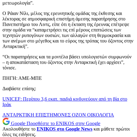
μετεωρολογία”.
Ο Ράιαν Νίλι, μέλος της ερευνητικής ομάδας της έκθεσης και
λέκτορας σε ατμοσφαιρική επιστήμη άμεσης παρατήρησης στο
Πανεπιστήμιο του Λιντς, είπε ότι η έκταση της έρευνας επέτρεψε
στην ομάδα να “καταμετρήσει τις επί μέρους επιπτώσεις των
τεχνητών ρυπογόνων ουσιών, των αλλαγών στη θερμοκρασία και
των ανέμων στο μέγεθος και το εύρος της τρύπας του όζοντος στην
Ανταρκτική”.
“Οι παρατηρήσεις και τα μοντέλα βάσει υπολογιστών συμφωνούν
– η αποκατάσταση του όζοντος στην Ανταρκτική έχει αρχίσει”,
τόνισε.
ΠΗΓΗ: ΑΜΕ-ΜΠΕ
Διαβάστε επίσης:
UNICEF: Περίπου 3,6 εκατ. παιδιά κινδυνεύουν από τη βία στο
Ιράκ
ΑΝΤΑΡΚΤΙΚΗ
ΕΠΙΣΤΗΜΟΝΕΣ
ΟΖΟΝ
ΟΙΚΟΛΟΓΙΑ
Google
Προσθέστε το ENIKOS στην Google
Ακολουθήστε το
ENIKOS στο Google News
και μάθετε πρώτοι
όλες τις ειδήσεις.