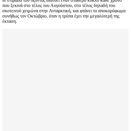
Η στιβάδα του όζοντος διανύει έναν σταθερό κύκλο κάθε χρόνο
που ξεκινά στο τέλος του Αυγούστου, στο τέλος δηλαδή του
σκοτεινού χειμώνα στην Ανταρκτική, και φτάνει το αποκορύφωμα
συνήθως τον Οκτώβριο, όταν η τρύπα έχει την μεγαλύτερή της
έκταση.