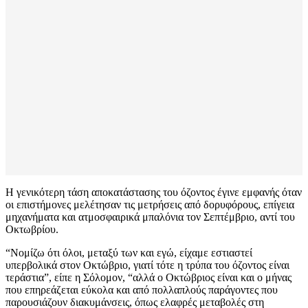
Η γενικότερη τάση αποκατάστασης του όζοντος έγινε εμφανής όταν
οι επιστήμονες μελέτησαν τις μετρήσεις από δορυφόρους, επίγεια
μηχανήματα και ατμοσφαιρικά μπαλόνια τον Σεπτέμβριο, αντί του
Οκτωβρίου.
“Νομίζω ότι όλοι, μεταξύ των και εγώ, είχαμε εστιαστεί
υπερβολικά στον Οκτώβριο, γιατί τότε η τρύπα του όζοντος είναι
τεράστια”, είπε η Σόλομον, “αλλά ο Οκτώβριος είναι και ο μήνας
που επηρεάζεται εύκολα και από πολλαπλούς παράγοντες που
παρουσιάζουν διακυμάνσεις, όπως ελαφρές μεταβολές στη