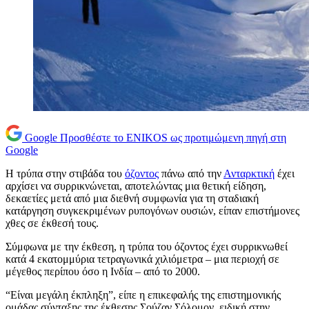
Google
Προσθέστε το ENIKOS ως προτιμώμενη πηγή στη
Google
Η τρύπα στην στιβάδα του
όζοντος
πάνω από την
Ανταρκτική
έχει
αρχίσει να συρρικνώνεται, αποτελώντας μια θετική είδηση,
δεκαετίες μετά από μια διεθνή συμφωνία για τη σταδιακή
κατάργηση συγκεκριμένων ρυπογόνων ουσιών, είπαν επιστήμονες
χθες σε έκθεσή τους.
Σύμφωνα με την έκθεση, η τρύπα του όζοντος έχει συρρικνωθεί
κατά 4 εκατομμύρια τετραγωνικά χιλιόμετρα – μια περιοχή σε
μέγεθος περίπου όσο η Ινδία – από το 2000.
“Είναι μεγάλη έκπληξη”, είπε η επικεφαλής της επιστημονικής
ομάδας σύνταξης της έκθεσης Σούζαν Σόλομον, ειδική στην