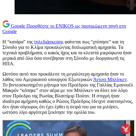
Google
Προσθέστε το ENIKOS ως προτιμώμενη πηγή στη
Google
Η “κατάρα” της
τηλεδιάσκεψης
φαίνεται πως “χτύπησε” και τη
Σύνοδο για το Κλίμα προκαλώντας διπλωματική αμηχανία. Τα
τεχνικά προβλήματα, ο κακός ήχος και τα κλειστά μικρόφωνα ήταν
μερικά από όλα όσα συνέβησαν στη Σύνοδο με διοργανωτή τις
ΗΠΑ.
Ωστόσο αυτό που προκάλεσε τη μεγαλύτερη αμηχανία ήταν το
λάθος του Αμερικανού υπουργού Εξωτερικών
Άντονι Μπλίνκεν
.
Το βιντεοσκοπημένο μήνυμα του Προέδρου της Γαλλίας Εμανουέλ
Μακρόν “κόπηκε” στον αέρα με τον Μπλίνκεν να δίνει τον λόγο
στον Πρόεδρο της Ρωσίας Βλαντίμιρ Πούτιν. Η στιγμή ήταν
ιδιαίτερα αμήχανη καθώς ο Ρώσος Πρόεδρος έδειχνε σαστισμένος,
δεν ήταν σίγουρος ότι έχει έρθει η σειρά του για να μιλήσει,
ωστόσο λίγο αργότερα ξεκίνησε την ομιλία του.