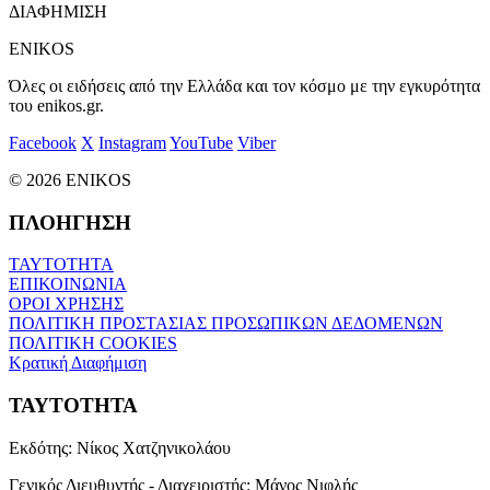
ΔΙΑΦΗΜΙΣΗ
ENIKOS
Όλες οι ειδήσεις από την Ελλάδα και τον κόσμο με την εγκυρότητα
του enikos.gr.
Facebook
X
Instagram
YouTube
Viber
© 2026 ENIKOS
ΠΛΟΗΓΗΣΗ
ΤΑΥΤΟΤΗΤΑ
ΕΠΙΚΟΙΝΩΝΙΑ
ΟΡΟΙ ΧΡΗΣΗΣ
ΠΟΛΙΤΙΚΗ ΠΡΟΣΤΑΣΙΑΣ ΠΡΟΣΩΠΙΚΩΝ ΔΕΔΟΜΕΝΩΝ
ΠΟΛΙΤΙΚΗ COOKIES
Κρατική Διαφήμιση
ΤΑΥΤΟΤΗΤΑ
Εκδότης:
Νίκος Χατζηνικολάου
Γενικός Διευθυντής - Διαχειριστής:
Μάνος Νιφλής