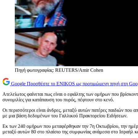
Πηγή φωτογραφίας: REUTERS/Amir Cohen
Google
Προσθέστε το ENIKOS ως προτιμώμενη πηγή στη Goo
Ατελείωτος φαίνεται πως είναι ο εφιάλτης των ομήρων που βρίσκον
συνομιλίες για κατάπαυση του πυρός, πέφτουν στο κενό.
Οι περισσότεροι είναι άνδρες, μεταξύ αυτών πατέρες παιδιών που α
με μια βάση δεδομένων του Γαλλικού Πρακτορείου Ειδήσεων.
Εκ των 240 ομήρων που μεταφέρθηκαν την 7η Οκτωβρίου, την ημέρα
μεταξύ αυτών 80 στο πλαίσιο της συμφωνίας ανάμεσα στο Ισραήλ κα