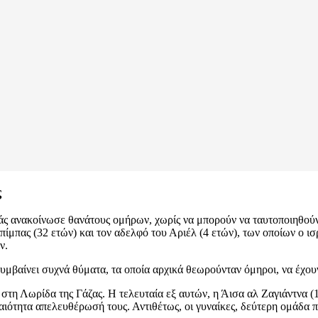
ς
άς ανακοίνωσε θανάτους ομήρων, χωρίς να μπορούν να ταυτοποιηθούν 
ίμπας (32 ετών) και τον αδελφό του Αριέλ (4 ετών), των οποίων ο ισ
ν.
, συμβαίνει συχνά θύματα, τα οποία αρχικά θεωρούνταν όμηροι, να έχο
 στη Λωρίδα της Γάζας. Η τελευταία εξ αυτών, η Άισα αλ Ζαγιάντνα 
ιότητα απελευθέρωσή τους. Αντιθέτως, οι γυναίκες, δεύτερη ομάδα π