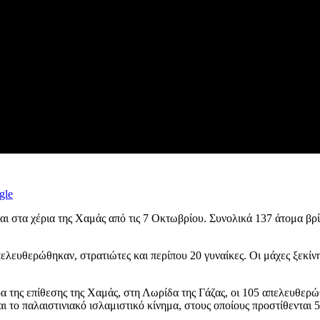
gle
ται στα χέρια της Χαμάς από τις 7 Οκτωβρίου. Συνολικά 137 άτομα β
πελευθερώθηκαν, στρατιώτες και περίπου 20 γυναίκες. Οι μάχες ξεκί
 της επίθεσης της Χαμάς, στη Λωρίδα της Γάζας, οι 105 απελευθερώθ
ι το παλαιστινιακό ισλαμιστικό κίνημα, στους οποίους προστίθεντα