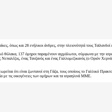
ίκες, όπως και 28 ενήλικοι άνδρες, στην πλειονότητά τους Ταϊλανδοί 
ιακό θύλακα, 137 όμηροι παραμένουν αιχμάλωτοι, σύμφωνα με την ισ
ας Νεπαλέζος, ένας Τανζανός και ένας Γαλλομεξικανός (ο Οριόν Χερνά
ρείται ότι είναι ζωντανοί στη Γάζα, τους οποίους το Γαλλικό Πρακτ
ία με τις οικογένειες των ομήρων και τα ισραηλινά ΜΜΕ.