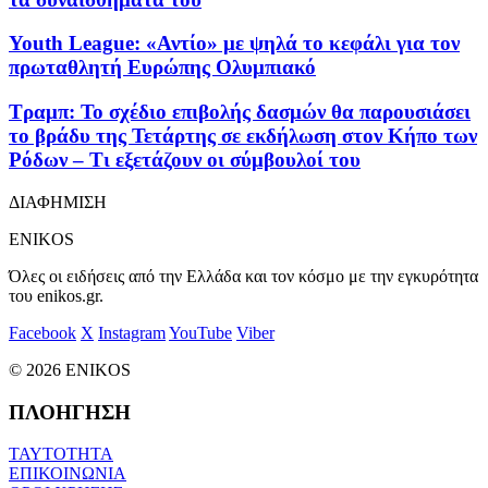
Youth League: «Αντίο» με ψηλά το κεφάλι για τον
πρωταθλητή Ευρώπης Ολυμπιακό
Τραμπ: Το σχέδιο επιβολής δασμών θα παρουσιάσει
το βράδυ της Τετάρτης σε εκδήλωση στον Κήπο των
Ρόδων – Τι εξετάζουν οι σύμβουλοί του
ΔΙΑΦΗΜΙΣΗ
ENIKOS
Όλες οι ειδήσεις από την Ελλάδα και τον κόσμο με την εγκυρότητα
του enikos.gr.
Facebook
X
Instagram
YouTube
Viber
© 2026 ENIKOS
ΠΛΟΗΓΗΣΗ
ΤΑΥΤΟΤΗΤΑ
ΕΠΙΚΟΙΝΩΝΙΑ