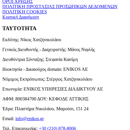
ΟΡΟΙ ΧΡΗΣΗΣ
ΠΟΛΙΤΙΚΗ ΠΡΟΣΤΑΣΙΑΣ ΠΡΟΣΩΠΙΚΩΝ ΔΕΔΟΜΕΝΩΝ
ΠΟΛΙΤΙΚΗ COOKIES
Κρατική Διαφήμιση
ΤΑΥΤΟΤΗΤΑ
Εκδότης:
Νίκος Χατζηνικολάου
Γενικός Διευθυντής - Διαχειριστής:
Μάνος Νιφλής
Διευθύντρια Σύνταξης:
Στεφανία Κασίμη
Ιδιοκτησία - Δικαιούχος domain:
ENIKOS AE
Νόμιμος Εκπρόσωπος:
Στέργιος Χατζηνικολάου
Επωνυμία:
ΕΝΙΚΟΣ ΥΠΗΡΕΣΙΕΣ ΔΙΑΔΙΚΤΥΟΥ ΑΕ
ΑΦΜ:
800384700
ΔΟΥ:
ΚΕΦΟΔΕ ΑΤΤΙΚΗΣ
Έδρα:
Πλαστήρα Νικολάου, Μαρούσι, 151 24
Email:
info@enikos.gr
Τηλ. Επικοινωνίας:
+30 (210) 878-8006