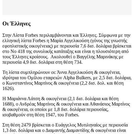
Οι Έλληνες
Στην Λίστα Forbes περιλαμβάνονται και Έλληνες. Σύμφωνα με την
ελληνική λίστα Forbes η Μαρία Αγγελικούση (γόνος της γνωστής
εφοπλιστικής οικογένειας) με περιουσία 7,6 δισ. δολάρια βρίσκεται
στο Νο 418 της συνολικής κατάταξης και είναι η πλουσιότερη από
τους Έλληνες κροίσους. Ακολουθεί ο Βαγγέλης Μαρινάκης με
περιουσία 4,9 δισ. δολάρια στη θέση 734.
Τη λίστα συμπληρώνουν οι: Άννα Αγγελικούση & οικογένεια,
ιδρύτρια του Ομίλου εταιρειών Alpha Bulkers, με 2,5 δισ. δολάρια,
ο Κωνσταντίνος Μαρτίνος & οικογένεια (2,2 δισ. δολ. και θέση
1626).
Η Μαριάννα Λάτση & οικογένεια (2,1 δισ. δολάρια και θέση
1688), ο Ανδρέας Μαρτίνος & οικογένεια και Αθανάσιος Μαρτίνος
& οικογένεια, οι οποίοι με 1,8 δισ. δολάρια περιουσίας,
ισοβαθμούν στη θέση 1947, του Forbes.
Στη θέση 2479 βρίσκεται ο Ευάγγελος Μυτιληναίος με περιουσία
1,3 δισ. δολάρια και ο Διαμαντής Διαμαντίδης & οικογένεια είναι