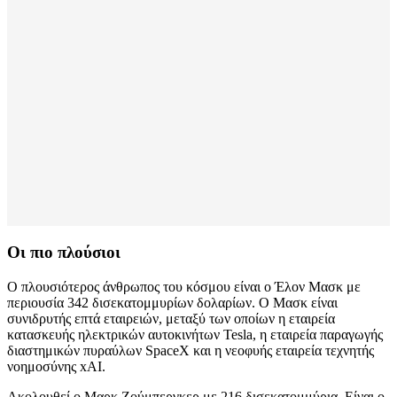
Οι πιο πλούσιοι
Ο πλουσιότερος άνθρωπος του κόσμου είναι ο Έλον Μασκ με
περιουσία 342 δισεκατομμυρίων δολαρίων. Ο Μασκ είναι
συνιδρυτής επτά εταιρειών, μεταξύ των οποίων η εταιρεία
κατασκευής ηλεκτρικών αυτοκινήτων Tesla, η εταιρεία παραγωγής
διαστημικών πυραύλων SpaceX και η νεοφυής εταιρεία τεχνητής
νοημοσύνης xAI.
Ακολουθεί ο Μαρκ Ζούμπεργκερ με 216 δισεκατομμύρια. Είναι ο