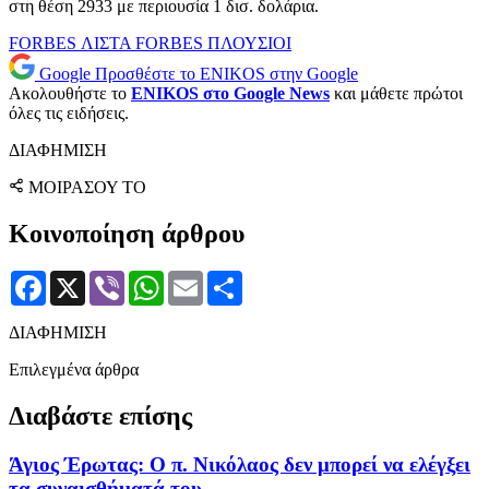
στη θέση 2933 με περιουσία 1 δισ. δολάρια.
FORBES
ΛΙΣΤΑ FORBES
ΠΛΟΥΣΙΟΙ
Google
Προσθέστε το ENIKOS στην Google
Ακολουθήστε το
ENIKOS στο Google News
και μάθετε πρώτοι
όλες τις ειδήσεις.
ΔΙΑΦΗΜΙΣΗ
ΜΟΙΡΑΣΟΥ ΤΟ
Κοινοποίηση άρθρου
Facebook
X
Viber
WhatsApp
Email
Μοιραστείτε
ΔΙΑΦΗΜΙΣΗ
Επιλεγμένα άρθρα
Διαβάστε επίσης
Άγιος Έρωτας: Ο π. Νικόλαος δεν μπορεί να ελέγξει
τα συναισθήματά του