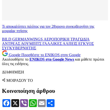
Τι αποκαλύπτει πιλότος για τον 28χρονο συγκυβερνήτη της
μοιραίας πτήσης
BILD
GERMANWINGS
ΑΕΡΟΠΟΡΙΚΗ ΤΡΑΓΩΔΙΑ
ΑΝΤΡΕΑΣ ΛΟΥΜΠΙΤΣ
ΓΑΛΛΙΚΕΣ ΑΛΠΕΙΣ
ΕΓΚΥΟΣ
ΣΥΓΚΥΒΕΡΝΗΤΗΣ
Google
Προσθέστε το ENIKOS στην Google
Ακολουθήστε το
ENIKOS στο Google News
και μάθετε πρώτοι
όλες τις ειδήσεις.
ΔΙΑΦΗΜΙΣΗ
ΜΟΙΡΑΣΟΥ ΤΟ
Κοινοποίηση άρθρου
Facebook
X
Viber
WhatsApp
Email
Μοιραστείτε