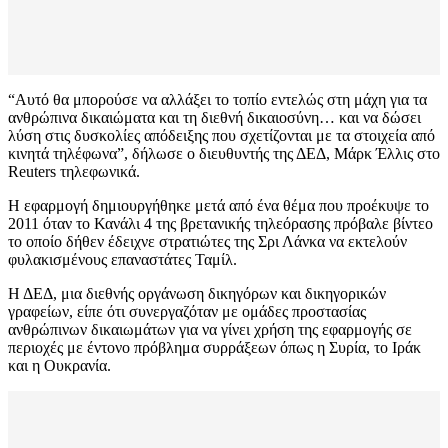
“Αυτό θα μπορούσε να αλλάξει το τοπίο εντελώς στη μάχη για τα
ανθρώπινα δικαιώματα και τη διεθνή δικαιοσύνη… και να δώσει
λύση στις δυσκολίες απόδειξης που σχετίζονται με τα στοιχεία από
κινητά τηλέφωνα”, δήλωσε ο διευθυντής της ΔΕΔ, Μάρκ Έλλις στο
Reuters τηλεφωνικά.
Η εφαρμογή δημιουργήθηκε μετά από ένα θέμα που προέκυψε το
2011 όταν το Κανάλι 4 της βρετανικής τηλεόρασης πρόβαλε βίντεο
το οποίο δήθεν έδειχνε στρατιώτες της Σρι Λάνκα να εκτελούν
φυλακισμένους επαναστάτες Ταμίλ.
Η ΔΕΔ, μια διεθνής οργάνωση δικηγόρων και δικηγορικών
γραφείων, είπε ότι συνεργαζόταν με ομάδες προστασίας
ανθρώπινων δικαιωμάτων για να γίνει χρήση της εφαρμογής σε
περιοχές με έντονο πρόβλημα συρράξεων όπως η Συρία, το Ιράκ
και η Ουκρανία.