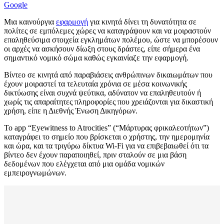
Google
Μια καινούργια
εφαρμογή
για κινητά δίνει τη δυνατότητα σε
πολίτες σε εμπόλεμες χώρες να καταγράψουν και να μοιραστούν
επαληθεύσιμα στοιχεία εγκλημάτων πολέμου, ώστε να μπορέσουν
οι αρχές να ασκήσουν δίωξη στους δράστες, είπε σήμερα ένα
σημαντικό νομικό σώμα καθώς εγκαινίαζε την εφαρμογή.
Βίντεο σε κινητά από παραβιάσεις ανθρώπινων δικαιωμάτων που
έχουν μοιραστεί τα τελευταία χρόνια σε μέσα κοινωνικής
δικτύωσης είναι συχνά ψεύτικα, αδύνατον να επαληθευτούν ή
χωρίς τις απαραίτητες πληροφορίες που χρειάζονται για δικαστική
χρήση, είπε η Διεθνής Ένωση Δικηγόρων.
Το app “Eyewitness to Atrocities” (“Μάρτυρας φρικαλεοτήτων”)
καταγράφει το σημείο που βρίσκεται ο χρήστης, την ημερομηνία
και ώρα, και τα τριγύρω δίκτυα Wi-Fi για να επιβεβαιωθεί ότι τα
βίντεο δεν έχουν παραποιηθεί, πριν σταλούν σε μια βάση
δεδομένων που ελέγχεται από μια ομάδα νομικών
εμπειρογνωμώνων.