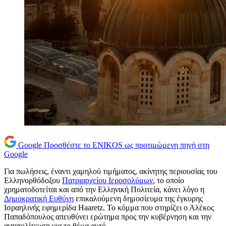
Google
Προσθέστε το ENIKOS ως προτιμώμενη πηγή στη
Google
Για πωλήσεις, έναντι χαμηλού τιμήματος, ακίνητης περιουσίας του
Ελληνορθόδοξου
Πατριαρχείου Ιεροσολύμων
, το οποίο
χρηματοδοτείται και από την Ελληνική Πολιτεία, κάνει λόγο η
Δημοκρατική Ευθύνη
επικαλούμενη δημοσίευμα της έγκυρης
Ισραηλινής εφημερίδα Haaretz. Το κόμμα που στηρίζει ο Αλέκος
Παπαδόπουλος απευθύνει ερώτημα προς την κυβέρνηση και την
αντιπολίτευση για το θέμα αυτό.