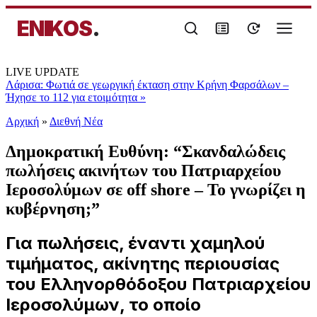
ENIKOS
.
LIVE UPDATE
Λάρισα: Φωτιά σε γεωργική έκταση στην Κρήνη Φαρσάλων –
Ήχησε το 112 για ετοιμότητα
»
Αρχική
»
Διεθνή Νέα
Δημοκρατική Ευθύνη: “Σκανδαλώδεις
πωλήσεις ακινήτων του Πατριαρχείου
Ιεροσολύμων σε off shore – Το γνωρίζει η
κυβέρνηση;”
Για πωλήσεις, έναντι χαμηλού
τιμήματος, ακίνητης περιουσίας
του Ελληνορθόδοξου Πατριαρχείου
Ιεροσολύμων, το οποίο