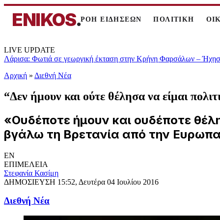
ENIKOS
.
ΡΟΗ ΕΙΔΗΣΕΩΝ
ΠΟΛΙΤΙΚΗ
ΟΙ
LIVE UPDATE
Λάρισα: Φωτιά σε γεωργική έκταση στην Κρήνη Φαρσάλων – Ήχησε
Αρχική
»
Διεθνή Νέα
“Δεν ήμουν και ούτε θέλησα να είμαι πολι
«Ουδέποτε ήμουν και ουδέποτε θέλησ
βγάλω τη Βρετανία από την Ευρωπα
EN
ΕΠΙΜΕΛΕΙΑ
Στεφανία Κασίμη
ΔΗΜΟΣΙΕΥΣΗ
15:52, Δευτέρα 04 Ιουλίου 2016
Διεθνή Νέα