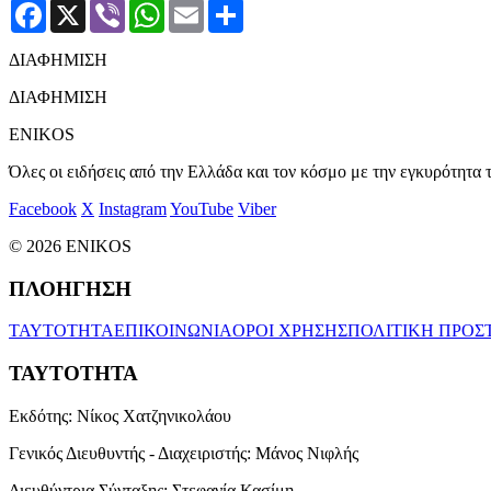
Facebook
X
Viber
WhatsApp
Email
Μοιραστείτε
ΔΙΑΦΗΜΙΣΗ
ΔΙΑΦΗΜΙΣΗ
ENIKOS
Όλες οι ειδήσεις από την Ελλάδα και τον κόσμο με την εγκυρότητα τ
Facebook
X
Instagram
YouTube
Viber
© 2026 ENIKOS
ΠΛΟΗΓΗΣΗ
ΤΑΥΤΟΤΗΤΑ
ΕΠΙΚΟΙΝΩΝΙΑ
ΟΡΟΙ ΧΡΗΣΗΣ
ΠΟΛΙΤΙΚΗ ΠΡΟΣ
ΤΑΥΤΟΤΗΤΑ
Εκδότης:
Νίκος Χατζηνικολάου
Γενικός Διευθυντής - Διαχειριστής:
Μάνος Νιφλής
Διευθύντρια Σύνταξης:
Στεφανία Κασίμη