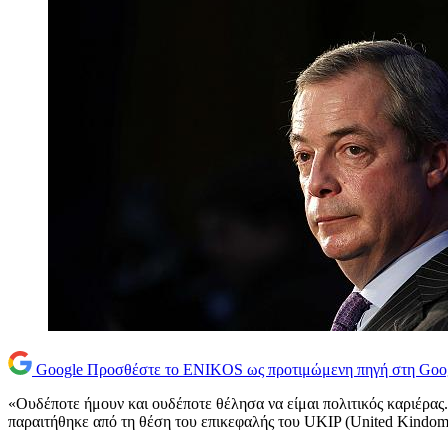
Google
Προσθέστε το ENIKOS ως προτιμώμενη πηγή στη Goo
«Ουδέποτε ήμουν και ουδέποτε θέλησα να είμαι πολιτικός καριέρα
παραιτήθηκε από τη θέση του επικεφαλής του UKIP (United Kindom 