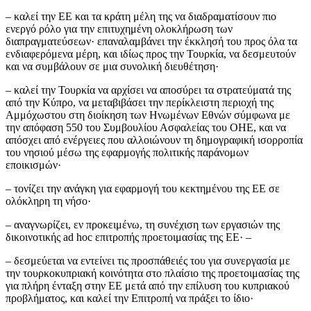
– καλεί την ΕΕ και τα κράτη μέλη της να διαδραματίσουν πιο
ενεργό ρόλο για την επιτυχημένη ολοκλήρωση των
διαπραγματεύσεων· επαναλαμβάνει την έκκλησή του προς όλα τα
ενδιαφερόμενα μέρη, και ιδίως προς την Τουρκία, να δεσμευτούν
και να συμβάλουν σε μια συνολική διευθέτηση·
– καλεί την Τουρκία να αρχίσει να αποσύρει τα στρατεύματά της
από την Κύπρο, να μεταβιβάσει την περίκλειστη περιοχή της
Αμμόχωστου στη διοίκηση των Ηνωμένων Εθνών σύμφωνα με
την απόφαση 550 του Συμβουλίου Ασφαλείας του ΟΗΕ, και να
απόσχει από ενέργειες που αλλοιώνουν τη δημογραφική ισορροπία
του νησιού μέσω της εφαρμογής πολιτικής παράνομων
εποικισμών·
– τονίζει την ανάγκη για εφαρμογή του κεκτημένου της ΕΕ σε
ολόκληρη τη νήσο·
– αναγνωρίζει, εν προκειμένω, τη συνέχιση των εργασιών της
δικοινοτικής ad hoc επιτροπής προετοιμασίας της ΕΕ· –
– δεσμεύεται να εντείνει τις προσπάθειές του για συνεργασία με
την τουρκοκυπριακή κοινότητα στο πλαίσιο της προετοιμασίας της
για πλήρη ένταξη στην ΕΕ μετά από την επίλυση του κυπριακού
προβλήματος, και καλεί την Επιτροπή να πράξει το ίδιο·