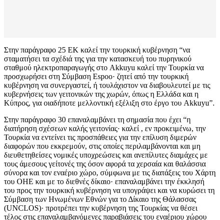
Στην παράγραφο 25 ΕΚ καλεί την τουρκική κυβέρνηση “να
σταματήσει τα σχέδιά της για την κατασκευή του πυρηνικού
σταθμού ηλεκτροπαραγωγής στο Akkuyu καλεί την Τουρκία να
προσχωρήσει στη Σύμβαση Espoo· ζητεί από την τουρκική
κυβέρνηση να συνεργαστεί, ή τουλάχιστον να διαβουλευτεί με τις
κυβερνήσεις των γειτονικών της χωρών, όπως η Ελλάδα και η
Κύπρος, για οιαδήποτε μελλοντική εξέλιξη στο έργο του Akkuyu”.
Στην παράγραφο 30 επαναλαμβάνει τη σημασία που έχει “η
διατήρηση σχέσεων καλής γειτονίας· καλεί , εν προκειμένω, την
Τουρκία να εντείνει τις προσπάθειες για την επίλυση διμερών
διαφορών που εκκρεμούν, στις οποίες περιλαμβάνονται και μη
διευθετηθείσες νομικές υποχρεώσεις και ανεπίλυτες διαμάχες με
τους άμεσους γείτονές της όσον αφορά τα χερσαία και θαλάσσια
σύνορα και τον εναέριο χώρο, σύμφωνα με τις διατάξεις του Χάρτη
του ΟΗΕ και με το διεθνές δίκαιο· επαναλαμβάνει την έκκλησή
του προς την τουρκική κυβέρνηση να υπογράψει και να κυρώσει τη
Σύμβαση των Ηνωμένων Εθνών για το Δίκαιο της Θάλασσας
(UNCLOS)· προτρέπει την κυβέρνηση της Τουρκίας να θέσει
τέλος στις επαναλαμβανόμενες παραβιάσεις του εναέριου χώρου