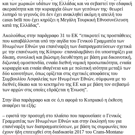
και των χωρικών υδάτων της Ελλάδας και να σεβαστεί την εδαφική
ακεραιότητα και την κυριαρχία όλων των γειτόνων της· θεωρεί
λυπηρό το γεγονός ότι δεν έχει ανακληθεί ακόμη η απειλή του
casus belli που έχει κηρύξει η Μεγάλη Τουρκική Εθνοσυνέλευση
κατά της Ελλάδας”.
Ακολούθως στην παράγραφο 31 το ΕΚ “επικροτεί τις προσπάθειες
που καταβάλλονται υπό την αιγίδα του Γενικού Γραμματέα των
Ηνωμένων Εθνών για επανέναρξη των διαπραγματεύσεων σχετικά
με την επανένωση της Κύπρου· επαναλαμβάνει ότι υποστηρίζει μια
δίκαιη, συνολική και βιώσιμη διευθέτηση με βάση μια δικοινοτική,
διζωνική ομοσπονδία, ενιαία διεθνή νομική προσωπικότητα, ενιαία
κυριαρχία και ενιαία ιθαγένεια και με πολιτική ισότητα μεταξύ των
δύο κοινοτήτων, όπως ορίζεται στις σχετικές αποφάσεις του
Συμβουλίου Ασφαλείας των Ηνωμένων Εθνών, σύμφωνα με το
διεθνές δίκαιο και το κεκτημένο της ΕΕ και με βάση τον σεβασμό
των αρχών στις οποίες εδράζεται η Ένωση”.
Στην ίδια παράγραφο και σε ό,τι αφορά το Κυπριακό η έκθεση
αναφέρει τα εξής:
– εφιστά την προσοχή στο πλαίσιο που παρουσίασε ο Γενικός
Γραμματέας των Ηνωμένων Εθνών και στην έκκλησή του για
επανέναρξη των διαπραγματεύσεων, με βάση τις συμφωνίες που
έχουν ήδη επιτευχθεί στη διαδικασία 2017 του Crans-Montana·