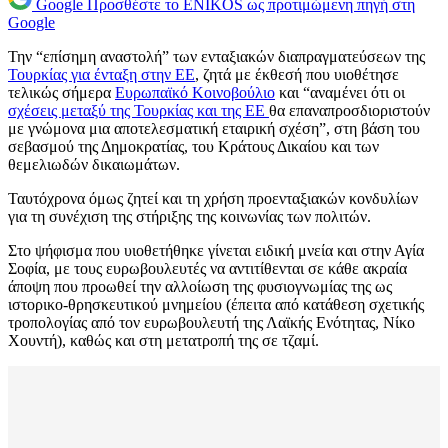
Google
Προσθέστε το ENIKOS ως προτιμώμενη πηγή στη
Google
Την “επίσημη αναστολή” των ενταξιακών διαπραγματεύσεων της
Τουρκίας για ένταξη στην ΕΕ
, ζητά με έκθεσή που υιοθέτησε
τελικώς σήμερα
Ευρωπαϊκό Κοινοβούλιο
και “αναμένει ότι οι
σχέσεις μεταξύ της Τουρκίας και της ΕΕ
θα επαναπροσδιοριστούν
με γνώμονα μια αποτελεσματική εταιρική σχέση”, στη βάση του
σεβασμού της Δημοκρατίας, του Κράτους Δικαίου και των
θεμελιωδών δικαιωμάτων.
Ταυτόχρονα όμως ζητεί και τη χρήση προενταξιακών κονδυλίων
για τη συνέχιση της στήριξης της κοινωνίας των πολιτών.
Στο ψήφισμα που υιοθετήθηκε γίνεται ειδική μνεία και στην Αγία
Σοφία, με τους ευρωβουλευτές να αντιτίθενται σε κάθε ακραία
άποψη που προωθεί την αλλοίωση της φυσιογνωμίας της ως
ιστορικο-θρησκευτικού μνημείου (έπειτα από κατάθεση σχετικής
τροπολογίας από τον ευρωβουλευτή της Λαϊκής Ενότητας, Νίκο
Χουντή), καθώς και στη μετατροπή της σε τζαμί.