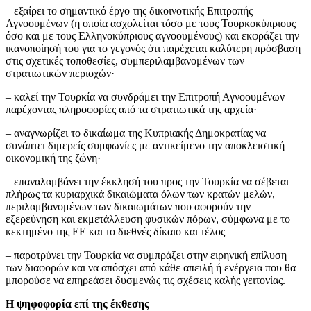
– εξαίρει το σημαντικό έργο της δικοινοτικής Επιτροπής
Αγνοουμένων (η οποία ασχολείται τόσο με τους Τουρκοκύπριους
όσο και με τους Ελληνοκύπριους αγνοουμένους) και εκφράζει την
ικανοποίησή του για το γεγονός ότι παρέχεται καλύτερη πρόσβαση
στις σχετικές τοποθεσίες, συμπεριλαμβανομένων των
στρατιωτικών περιοχών·
– καλεί την Τουρκία να συνδράμει την Επιτροπή Αγνοουμένων
παρέχοντας πληροφορίες από τα στρατιωτικά της αρχεία·
– αναγνωρίζει το δικαίωμα της Κυπριακής Δημοκρατίας να
συνάπτει διμερείς συμφωνίες με αντικείμενο την αποκλειστική
οικονομική της ζώνη·
– επαναλαμβάνει την έκκλησή του προς την Τουρκία να σέβεται
πλήρως τα κυριαρχικά δικαιώματα όλων των κρατών μελών,
περιλαμβανομένων των δικαιωμάτων που αφορούν την
εξερεύνηση και εκμετάλλευση φυσικών πόρων, σύμφωνα με το
κεκτημένο της ΕΕ και το διεθνές δίκαιο και τέλος
– παροτρύνει την Τουρκία να συμπράξει στην ειρηνική επίλυση
των διαφορών και να απόσχει από κάθε απειλή ή ενέργεια που θα
μπορούσε να επηρεάσει δυσμενώς τις σχέσεις καλής γειτονίας.
Η ψηφοφορία επί της έκθεσης