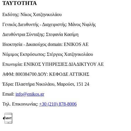
ΤΑΥΤΟΤΗΤΑ
Εκδότης:
Νίκος Χατζηνικολάου
Γενικός Διευθυντής - Διαχειριστής:
Μάνος Νιφλής
Διευθύντρια Σύνταξης:
Στεφανία Κασίμη
Ιδιοκτησία - Δικαιούχος domain:
ENIKOS AE
Νόμιμος Εκπρόσωπος:
Στέργιος Χατζηνικολάου
Επωνυμία:
ΕΝΙΚΟΣ ΥΠΗΡΕΣΙΕΣ ΔΙΑΔΙΚΤΥΟΥ ΑΕ
ΑΦΜ:
800384700
ΔΟΥ:
ΚΕΦΟΔΕ ΑΤΤΙΚΗΣ
Έδρα:
Πλαστήρα Νικολάου, Μαρούσι, 151 24
Email:
info@enikos.gr
Τηλ. Επικοινωνίας:
+30 (210) 878-8006