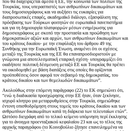
που θα διαχειρίζεται άμεσα η ΕΕ, την κοινωνία των πολιτών της
Τουρκίας, τους υπερασπιστές των ανθρωπίνων δικαιωμάτων και
τους δημοσιογράφους και να αυξήσει τις ευκαιρίες για
διαπροσωπικές επαφές, ακαδημαϊκό διάλογο, εξασφάλιση της
πρόσβασης των Τούρκων φοιτητών σε ευρωπαϊκά πανεπιστήμια
και για τη δημιουργία πλατφορμών μέσων ενημέρωσης για
δημοσιογράφους με σκοπό την προστασία και προώθηση των
δημοκρατικών αξιών και αρχών, των ανθρωπίνων δικαιωμάτων και
του κράτους δικαίου· με την επιφύλαξη του άρθρου 49 της
Συνθήκης για την Ευρωπαϊκή Ένωση, αναμένει ότι οι σχέσεις
μεταξύ της Τουρκίας και της ΕΕ θα επαναπροσδιοριστούν με
γνώμονα μια αποτελεσματική εταιρική σχέση· υπογραμμίζει ότι
οιαδήποτε πολιτική δέσμευση μεταξύ ΕΕ και Τουρκίας θα πρέπει
να οικοδομηθεί με βάση διατάξεις στις οποίες θα ορίζονται
προϋποθέσεις όσον αφορά τον σεβασμό της δημοκρατίας, του
κράτους δικαίου και των θεμελιωδών δικαιωμάτων”.
Ακολούθως στην επόμενη παράγραφο (22) το ΕΚ σημειώνει ότι,
“ενώ η διαδικασία προσχώρησης στην ΕΕ ήταν, όταν ξεκίνησε,
ισχυρό κίνητρο για μεταρρυθμίσεις στην Τουρκία, σημειώθηκε
έντονη οπισθοδρόμηση στους τομείς του κράτους δικαίου και των
ανθρωπίνων δικαιωμάτων κατά τη διάρκεια των τελευταίων ετών”.
Ωστόσο διεγράφη από το τελικό κείμενο υπόμνηση περί έκκλησης
για το άνοιγμα προενταξιακού κεφαλαίου 23 και ως το τέλος της
αρχικής παραγράφου (το Κοινοβούλιο ζήτησε επανειλημμένα να