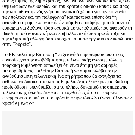
στους τομείς της δημοκρατίας, των ανθρωπίνων δικαιωμάτων, των
θεμελιωδών ελευθεριών και του κράτους δικαίου καθώς και προς
την κατεύθυνση ενός γνήσιου, ανοικτού χώρου για την κοινωνία
των πολιτών και την πολυφωνία” και πιστεύει επίσης ότι “η
αναβάθμιση της τελωνειακής ένωσης θα προσφέρει μια σημαντική
ευκαιρία για διάλογο τόσο σχετικά με τις πολιτικές που αφορούν τη
βιώσιμη από κοινωνική και περιβαλλοντική άποψη ανάπτυξη και
την κλιματική αλλαγή όσο και σχετικά με τα εργασιακά δικαιώματα
στην Τουρκία”.
Το ΕΚ καλεί την Επιτροπή “να ξεκινήσει προπαρασκευαστικές
εργασίες για την αναβάθμιση της τελωνειακής ένωσης μόλις η
τουρκική κυβέρνηση αποδείξει ότι είναι έτοιμη για σοβαρές
μεταρρυθμίσεις· καλεί την Επιτροπή να συμπεριλάβει στην
αναβαθμισμένη τελωνειακή ένωση ρήτρα που θα αναγάγει τα
ανθρώπινα δικαιώματα και τις θεμελιώδεις ελευθερίες σε βασική
προϋπόθεση· υπενθυμίζει ότι το πλήρες δυναμικό της σημερινής
τελωνειακής ένωσης δεν θα επιτευχθεί έως ότου η Τουρκία
εφαρμόσει στο ακέραιο το πρόσθετο πρωτόκολλο έναντι όλων των
κρατών μελών·”