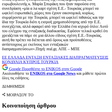
ευρωβουλευτής κ. Μαρία Σπυράκη που ήταν παρούσα στη
συνεδρίαση «μία α λα καρτ σχέση Ε.Ε.- Τουρκίας μπορεί να
ωφελεί ευρωπαϊκές χώρες που έχουν οικονομικά, κυρίως,
συμφέροντα με την Τουρκία, μπορεί να ωφελεί πιθανώς και την
ίδια την Τουρκία διότι η εισροή χρηματοδότησης από την Ε.Ε.
συνεχίζεται, αλλά αφαιρεί από την Ελλάδα ένα ισχυρό όπλο: Αυτό
του ελέγχου της ενταξιακής διαδικασίας. Εφόσον τελικά κριθεί ότι
χρειάζεται να πάμε σε μια άλλου είδους σχέση Ε.Ε.-Τουρκίας,
αυτή θα πρέπει να διέπεται από όρους και προϋποθέσεις
αντίστοιχους με εκείνους των ενταξιακών
διαπραγματεύσεων».Πηγή: real.gr, ΑΠΕ – ΜΠΕ
ΕΕ
ΕΛΛΑΔΑ
ΕΝΤΑΞΗ
ΕΝΤΑΞΙΑΚΕΣ ΔΙΑΠΡΑΓΜΑΤΕΥΣΕΙΣ
ΚΟΝΔΥΛΙΑ
ΚΥΠΡΟΣ
ΤΟΥΡΚΙΑ
Google
Προσθέστε το ENIKOS στην Google
Ακολουθήστε το
ENIKOS στο Google News
και μάθετε πρώτοι
όλες τις ειδήσεις.
ΔΙΑΦΗΜΙΣΗ
ΜΟΙΡΑΣΟΥ ΤΟ
Κοινοποίηση άρθρου