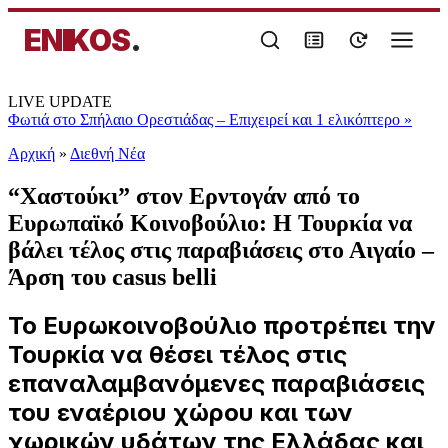
ENIKOS
.
LIVE UPDATE
Φωτιά στο Σπήλαιο Ορεστιάδας – Επιχειρεί και 1 ελικόπτερο
»
Αρχική
»
Διεθνή Νέα
“Χαστούκι” στον Ερντογάν από το
Ευρωπαϊκό Κοινοβούλιο: Η Τουρκία να
βάλει τέλος στις παραβιάσεις στο Αιγαίο –
Άρση του casus belli
Το Ευρωκοινοβούλιο προτρέπει την
Τουρκία να θέσει τέλος στις
επαναλαμβανόμενες παραβιάσεις
του εναέριου χώρου και των
χωρικών υδάτων της Ελλάδας και