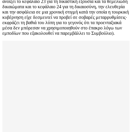
ανοίξει το κεφάλαιο 23 για τη δικαστική εξουσία και τα θεμελιώδη
δικαιώματα και το κεφάλαιο 24 για τη δικαιοσύνη, την ελευθερία
και την ασφάλεια σε μια χρονική στιγμή κατά την οποία η τουρκική
κυβέρνηση είχε δεσμευτεί να προβεί σε σοβαρές μεταρρυθμίσεις·
εκφράζει τη βαθιά του λύπη για το γεγονός ότι τα προενταξιακά
μέσα δεν μπόρεσαν να χρησιμοποιηθούν στο έπακρο λόγω των
εμποδίων που εξακολουθεί να παρεμβάλλει το Συμβούλιο).