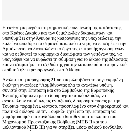
Η έκθεση περιγράφει τη σημαντική επιδείνωση της κατάστασης
στο Κράτος Δικαίου και των θεμελιωδών δικαιωμάτων και
υπενθυμίζει στην Άγκυρα τις κυπρογενείς της υποχρεώσεις, την
καλεί να αποσύρει τα στρατεύματα από το νησί, να επιστρέψει την
Αμμόχωστο, να διευκολύνει το έργο της επιτροπής αγνοουμένων
και να σεβαστεί τα κυριαρχικά δικαιώματα των γειτόνων της, να
υπογράψει και να κυρώσει τη σύμβαση για το δίκαιο της θάλασσας
και να σταματήσει τα σχέδιά της για την κατασκευή του πυρηνικού
σταθμού ηλεκτροπαραγωγής στο Akkuyu.
Αναλυτικά η παράγραφος 21 που περιλαμβάνει τη συγκεκριμένη
έκκληση αναφέρει: “Λαμβάνοντας όλα τα ανωτέρω υπόψη,
συνιστά στην Επιτροπή και στο Συμβούλιο της Ευρωπαϊκής
Ένωσης, σύμφωνα με το διαπραγματευτικό πλαίσιο, να
αναστείλουν επισήμως τις ενταξιακές διαπραγματεύσεις με την
Τουρκία· παραμένει, ωστόσο, προσηλωμένο στον δημοκρατικό και
πολιτικό διάλογο με την Τουρκία· ζητεί από την Επιτροπή να
χρησιμοποιήσει τα κονδύλια που διατίθενται στο πλαίσιο του
Μηχανισμού Προενταξιακής Βοήθειας (ΜΠΒ ΙΙ και του
μελλοντικού ΜΠΒ ΙΙΙ) για να στηρίξει, μέσω ειδικού κονδυλίου