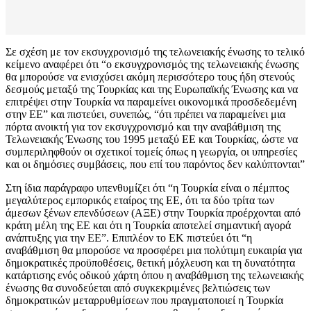
Σε σχέση με τον εκσυγχρονισμό της τελωνειακής ένωσης το τελικό
κείμενο αναφέρει ότι “ο εκσυγχρονισμός της τελωνειακής ένωσης
θα μπορούσε να ενισχύσει ακόμη περισσότερο τους ήδη στενούς
δεσμούς μεταξύ της Τουρκίας και της Ευρωπαϊκής Ένωσης και να
επιτρέψει στην Τουρκία να παραμείνει οικονομικά προσδεδεμένη
στην ΕΕ” και πιστεύει, συνεπώς, “ότι πρέπει να παραμείνει μια
πόρτα ανοικτή για τον εκσυγχρονισμό και την αναβάθμιση της
Τελωνειακής Ένωσης του 1995 μεταξύ ΕΕ και Τουρκίας, ώστε να
συμπεριληφθούν οι σχετικοί τομείς όπως η γεωργία, οι υπηρεσίες
και οι δημόσιες συμβάσεις, που επί του παρόντος δεν καλύπτονται”
Στη ίδια παράγραφο υπενθυμίζει ότι “η Τουρκία είναι ο πέμπτος
μεγαλύτερος εμπορικός εταίρος της ΕΕ, ότι τα δύο τρίτα των
άμεσων ξένων επενδύσεων (ΑΞΕ) στην Τουρκία προέρχονται από
κράτη μέλη της ΕΕ και ότι η Τουρκία αποτελεί σημαντική αγορά
ανάπτυξης για την ΕΕ”. Επιπλέον το ΕΚ πιστεύει ότι “η
αναβάθμιση θα μπορούσε να προσφέρει μια πολύτιμη ευκαιρία για
δημοκρατικές προϋποθέσεις, θετική μόχλευση και τη δυνατότητα
κατάρτισης ενός οδικού χάρτη όπου η αναβάθμιση της τελωνειακής
ένωσης θα συνοδεύεται από συγκεκριμένες βελτιώσεις των
δημοκρατικών μεταρρυθμίσεων που πραγματοποιεί η Τουρκία