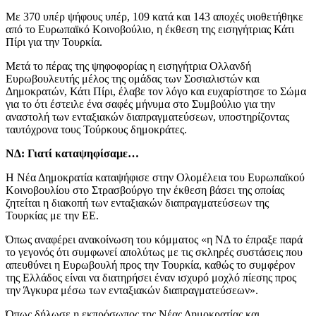
Με 370 υπέρ ψήφους υπέρ, 109 κατά και 143 αποχές υιοθετήθηκε
από το Ευρωπαϊκό Κοινοβούλιο, η έκθεση της εισηγήτριας Κάτι
Πίρι για την Τουρκία.
Μετά το πέρας της ψηφοφορίας η εισηγήτρια Ολλανδή
Ευρωβουλευτής μέλος της ομάδας των Σοσιαλιστών και
Δημοκρατών, Κάτι Πίρι, έλαβε τον λόγο και ευχαρίστησε το Σώμα
για το ότι έστειλε ένα σαφές μήνυμα στο Συμβούλιο για την
αναστολή των ενταξιακών διαπραγματεύσεων, υποστηρίζοντας
ταυτόχρονα τους Τούρκους δημοκράτες.
ΝΔ: Γιατί καταψηφίσαμε…
Η Νέα Δημοκρατία καταψήφισε στην Ολομέλεια του Ευρωπαϊκού
Κοινοβουλίου στο Στρασβούργο την έκθεση βάσει της οποίας
ζητείται η διακοπή των ενταξιακών διαπραγματεύσεων της
Τουρκίας με την ΕΕ.
Όπως αναφέρει ανακοίνωση του κόμματος «η ΝΔ το έπραξε παρά
το γεγονός ότι συμφωνεί απολύτως με τις σκληρές συστάσεις που
απευθύνει η Ευρωβουλή προς την Τουρκία, καθώς το συμφέρον
της Ελλάδος είναι να διατηρήσει έναν ισχυρό μοχλό πίεσης προς
την Άγκυρα μέσω των ενταξιακών διαπραγματεύσεων».
Όπως δήλωσε η εκπρόσωπος της Νέας Δημοκρατίας και