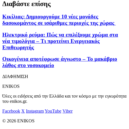
Διαβάστε επίσης
Κικίλιας: Δημιουργούμε 10 νέες μονάδες
δασοκομάντος σε ισάριθμες περιοχές της χώρας
Ηλεκτρικό ρεύμα: Πώς να επιλέξουμε χρώμα στα
νέα τιμολόγια – Τι προτείνει Ενεργειακός
Επιθεωρητής
Οικογένεια αποτέφρωσε άγνωστο – Το μακάβριο
λάθος στο νοσοκομείο
ΔΙΑΦΗΜΙΣΗ
ENIKOS
Όλες οι ειδήσεις από την Ελλάδα και τον κόσμο με την εγκυρότητα
του enikos.gr.
Facebook
X
Instagram
YouTube
Viber
© 2026 ENIKOS