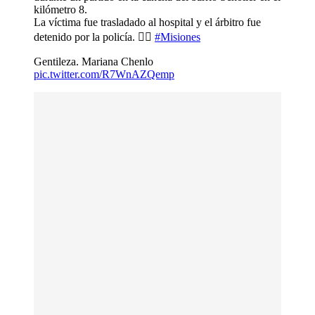
kilómetro 8.
La víctima fue trasladado al hospital y el árbitro fue
detenido por la policía. 👮‍♀️
#Misiones
Gentileza. Mariana Chenlo
pic.twitter.com/R7WnAZQemp