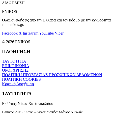
ΔΙΑΦΗΜΙΣΗ
ENIKOS
Όλες οι ειδήσεις από την Ελλάδα και τον κόσμο με την εγκυρότητα
του enikos.gr.
Facebook
X
Instagram
YouTube
Viber
© 2026 ENIKOS
ΠΛΟΗΓΗΣΗ
ΤΑΥΤΟΤΗΤΑ
ΕΠΙΚΟΙΝΩΝΙΑ
ΟΡΟΙ ΧΡΗΣΗΣ
ΠΟΛΙΤΙΚΗ ΠΡΟΣΤΑΣΙΑΣ ΠΡΟΣΩΠΙΚΩΝ ΔΕΔΟΜΕΝΩΝ
ΠΟΛΙΤΙΚΗ COOKIES
Κρατική Διαφήμιση
ΤΑΥΤΟΤΗΤΑ
Εκδότης:
Νίκος Χατζηνικολάου
Γενικός Διευθυντής - Διαχειριστής:
Μάνος Νιφλής