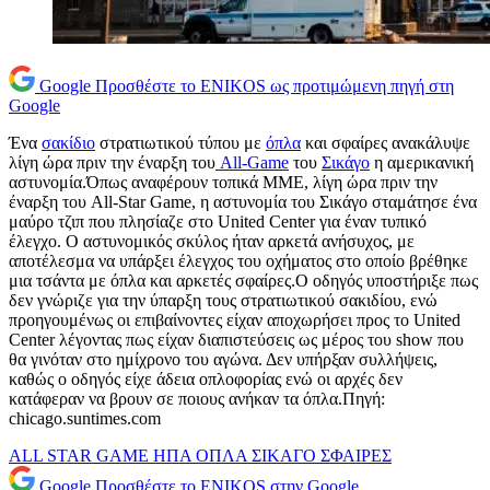
Google
Προσθέστε το ENIKOS ως προτιμώμενη πηγή στη
Google
Ένα
σακίδιο
στρατιωτικού τύπου με
όπλα
και σφαίρες ανακάλυψε
λίγη ώρα πριν την έναρξη του
All-Game
του
Σικάγο
η αμερικανική
αστυνομία.Όπως αναφέρουν τοπικά ΜΜΕ, λίγη ώρα πριν την
έναρξη του All-Star Game, η αστυνομία του Σικάγο σταμάτησε ένα
μαύρο τζιπ που πλησίαζε στο United Center για έναν τυπικό
έλεγχο. Ο αστυνομικός σκύλος ήταν αρκετά ανήσυχος, με
αποτέλεσμα να υπάρξει έλεγχος του οχήματος στο οποίο βρέθηκε
μια τσάντα με όπλα και αρκετές σφαίρες.Ο οδηγός υποστήριξε πως
δεν γνώριζε για την ύπαρξη τους στρατιωτικού σακιδίου, ενώ
προηγουμένως οι επιβαίνοντες είχαν αποχωρήσει προς το United
Center λέγοντας πως είχαν διαπιστεύσεις ως μέρος του show που
θα γινόταν στο ημίχρονο του αγώνα. Δεν υπήρξαν συλλήψεις,
καθώς ο οδηγός είχε άδεια οπλοφορίας ενώ οι αρχές δεν
κατάφεραν να βρουν σε ποιους ανήκαν τα όπλα.Πηγή:
chicago.suntimes.com
ALL STAR GAME
ΗΠΑ
ΟΠΛΑ
ΣΙΚΑΓΟ
ΣΦΑΙΡΕΣ
Google
Προσθέστε το ENIKOS στην Google