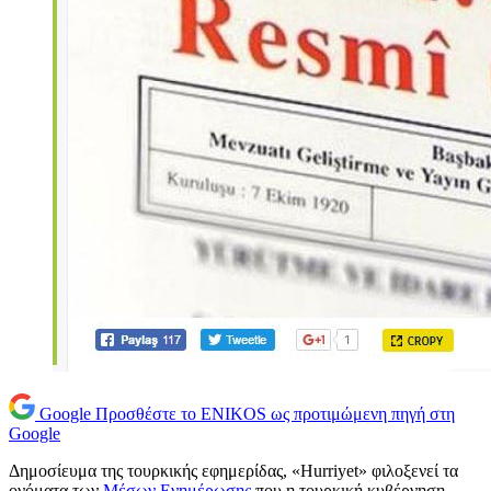
Google
Προσθέστε το ENIKOS ως προτιμώμενη πηγή στη
Google
Δημοσίευμα της τουρκικής εφημερίδας, «Hurriyet» φιλοξενεί τα
ονόματα των
Μέσων Ενημέρωσης
που η τουρκική κυβέρνηση