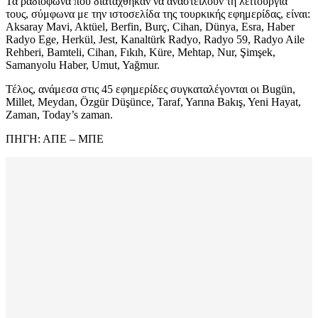
Τα ραδιόφωνα που διατάχθηκαν να αναστείλουν τη λειτουργία
τους, σύμφωνα με την ιστοσελίδα της τουρκικής εφημερίδας, είναι:
Aksaray Mavi, Aktüel, Berfin, Burç, Cihan, Dünya, Esra, Haber
Radyo Ege, Herkül, Jest, Kanaltürk Radyo, Radyo 59, Radyo Aile
Rehberi, Bamteli, Cihan, Fıkıh, Küre, Mehtap, Nur, Şimşek,
Samanyolu Haber, Umut, Yağmur.
Τέλος, ανάμεσα στις 45 εφημερίδες συγκαταλέγονται οι Bugün,
Millet, Meydan, Özgür Düşünce, Taraf, Yarına Bakış, Yeni Hayat,
Zaman, Today’s zaman.
ΠΗΓΗ: ΑΠΕ – ΜΠΕ