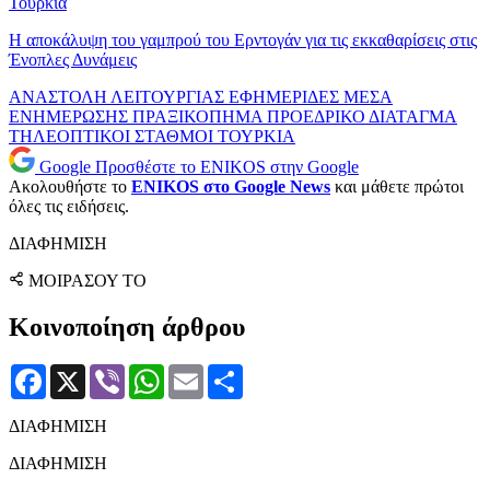
Τουρκία
Η αποκάλυψη του γαμπρού του Ερντογάν για τις εκκαθαρίσεις στις
Ένοπλες Δυνάμεις
ΑΝΑΣΤΟΛΗ ΛΕΙΤΟΥΡΓΙΑΣ
ΕΦΗΜΕΡΙΔΕΣ
ΜΕΣΑ
ΕΝΗΜΕΡΩΣΗΣ
ΠΡΑΞΙΚΟΠΗΜΑ
ΠΡΟΕΔΡΙΚΟ ΔΙΑΤΑΓΜΑ
ΤΗΛΕΟΠΤΙΚΟΙ ΣΤΑΘΜΟΙ
ΤΟΥΡΚΙΑ
Google
Προσθέστε το ENIKOS στην Google
Ακολουθήστε το
ENIKOS στο Google News
και μάθετε πρώτοι
όλες τις ειδήσεις.
ΔΙΑΦΗΜΙΣΗ
ΜΟΙΡΑΣΟΥ ΤΟ
Κοινοποίηση άρθρου
Facebook
X
Viber
WhatsApp
Email
Μοιραστείτε
ΔΙΑΦΗΜΙΣΗ
ΔΙΑΦΗΜΙΣΗ