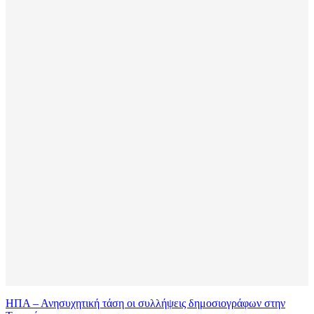
ΗΠΑ – Ανησυχητική τάση οι συλλήψεις δημοσιογράφων στην