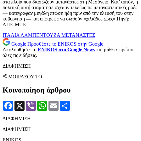
στα πλοία που διασώζουν μετανάστες στη Μεσόγειο. Κατ’ αυτόν, η
πολιτική αυτή σταμάτησε σχεδόν τελείως τις μεταναστευτικές ροές
— κατέγραφαν μεγάλη πτώση ήδη πριν από την έλευσή του στην
κυβέρνηση — και επέτρεψε να σωθούν «χιλιάδες ζωές».Πηγή:
ΑΠΕ-ΜΠΕ
ΙΤΑΛΙΑ
ΛΑΜΠΕΝΤΟΥΖΑ
ΜΕΤΑΝΑΣΤΕΣ
Google
Προσθέστε το ENIKOS στην Google
Ακολουθήστε το
ENIKOS στο Google News
και μάθετε πρώτοι
όλες τις ειδήσεις.
ΔΙΑΦΗΜΙΣΗ
ΜΟΙΡΑΣΟΥ ΤΟ
Κοινοποίηση άρθρου
Facebook
X
Viber
WhatsApp
Email
Μοιραστείτε
ΔΙΑΦΗΜΙΣΗ
ΔΙΑΦΗΜΙΣΗ
ENIKOS