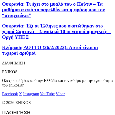
Ουκρανία: Τι έχει στο μυαλό του ο Πούτιν – Τα
μαθήματα από το παρελθόν και η φράση που τον
“στοιχειώνει”
Oυκρανία: Έξι οι Έλληνες που σκοτώθηκαν στο
χωριό Σαρτανά – Συνολικά 10 οι νεκροί ομογενείς –
Οργή ΥΠΕΞ
Κλήρωση ΛΟΤΤΟ (26/2/2022): Αυτοί είναι οι
τυχεροί αριθμοί
ΔΙΑΦΗΜΙΣΗ
ENIKOS
Όλες οι ειδήσεις από την Ελλάδα και τον κόσμο με την εγκυρότητα
του enikos.gr.
Facebook
X
Instagram
YouTube
Viber
© 2026 ENIKOS
ΠΛΟΗΓΗΣΗ