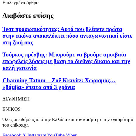
Επιλεγμένα άρθρα
Διαβάστε επίσης
Τεστ προσωπικότητας: Αυτό που βλέπετε πρώτα
στην εικόνα αποκαλύπτει πόσο ανταγωνιστικοί είστε
στη ζωή σας
Τούρκος πρέσβης: Μπορούμε να βρούμε αμοιβαία
επωφελείς λύσεις με βάση το διεθνές δίκαιο και την
καλή γειτονία
Channing Tatum – Zoë Kravitz: Χωρισμός…
«βόμβα» έπειτα από 3 χρόνια
ΔΙΑΦΗΜΙΣΗ
ENIKOS
Όλες οι ειδήσεις από την Ελλάδα και τον κόσμο με την εγκυρότητα
του enikos.gr.
Facebook
X
Instagram
YouTube
Viber