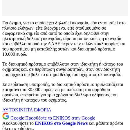
Για όχημα, για το οποίο έχει δηλωθεί ακινησία, εάν εντοπισθεί στο
πλαίσιο ελέγχων, είτε διερχόμενο, είτε σταθμευμένο σε
διαφορετικό σημείο από αυτό το οποίο έχει δηλωθεί στην
ηλεκτρονική δήλωση ακινησίας, αίρεται αυτοδικαίως η ακινησία
και επιβάλλεται από την ΑΑΔΕ πέραν των τελών κυκλοφορίας και
του προστίμου μη καταβολής αυτών και διοικητικό πρόστιμο
10.000 ευρώ.
Το διοικητικό πρόστιμο επιβάλλεται στον ιδιοκτήτη ή κάτοχο του
οχήματος και, σε περίπτωση συνιδιοκτητών, στον συνιδιοκτήτη
που αρχικά υπέβαλε το αίτημα θέσης του οχήματος σε ακινησία.
Σε περίπτωση υποτροπής, το διοικητικό πρόστιμο τριπλασιάζεται
και φτάνει τα 30.000 ευρώ ενώ με απόφαση του αρμόδιου
οργάνου, αφαιρείται για τρία χρόνια το δίπλωμα οδήγησης του
ιδιοκτήτη ή κατόχου του οχήματος.
ΑΥΤΟΚΙΝΗΤΑ
ΕΦΟΡΙΑ
Google
Προσθέστε το ENIKOS στην Google
Ακολουθήστε το
ENIKOS στο Google News
και μάθετε πρώτοι
όλες τις ειδήσεις.