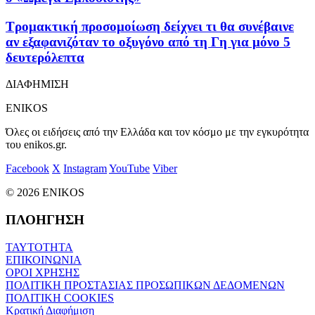
Τρομακτική προσομοίωση δείχνει τι θα συνέβαινε
αν εξαφανιζόταν το οξυγόνο από τη Γη για μόνο 5
δευτερόλεπτα
ΔΙΑΦΗΜΙΣΗ
ENIKOS
Όλες οι ειδήσεις από την Ελλάδα και τον κόσμο με την εγκυρότητα
του enikos.gr.
Facebook
X
Instagram
YouTube
Viber
© 2026 ENIKOS
ΠΛΟΗΓΗΣΗ
ΤΑΥΤΟΤΗΤΑ
ΕΠΙΚΟΙΝΩΝΙΑ
ΟΡΟΙ ΧΡΗΣΗΣ
ΠΟΛΙΤΙΚΗ ΠΡΟΣΤΑΣΙΑΣ ΠΡΟΣΩΠΙΚΩΝ ΔΕΔΟΜΕΝΩΝ
ΠΟΛΙΤΙΚΗ COOKIES
Κρατική Διαφήμιση