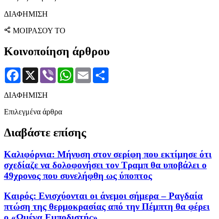
ΔΙΑΦΗΜΙΣΗ
ΜΟΙΡΑΣΟΥ ΤΟ
Κοινοποίηση άρθρου
Facebook
X
Viber
WhatsApp
Email
Μοιραστείτε
ΔΙΑΦΗΜΙΣΗ
Επιλεγμένα άρθρα
Διαβάστε επίσης
Καλιφόρνια: Μήνυση στον σερίφη που εκτίμησε ότι
σχεδίαζε να δολοφονήσει τον Τραμπ θα υποβάλει ο
49χρονος που συνελήφθη ως ύποπτος
Καιρός: Ενισχύονται οι άνεμοι σήμερα – Ραγδαία
πτώση της θερμοκρασίας από την Πέμπτη θα φέρει
ο «Ωμέγα Εμποδιστής»