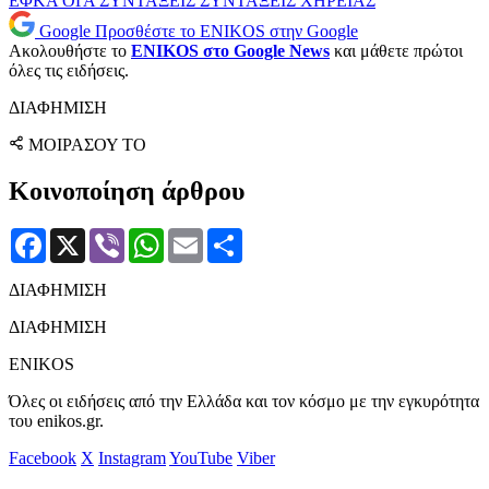
ΕΦΚΑ
ΟΓΑ
ΣΥΝΤΑΞΕΙΣ
ΣΥΝΤΑΞΕΙΣ ΧΗΡΕΙΑΣ
Google
Προσθέστε το ENIKOS στην Google
Ακολουθήστε το
ENIKOS στο Google News
και μάθετε πρώτοι
όλες τις ειδήσεις.
ΔΙΑΦΗΜΙΣΗ
ΜΟΙΡΑΣΟΥ ΤΟ
Κοινοποίηση άρθρου
Facebook
X
Viber
WhatsApp
Email
Μοιραστείτε
ΔΙΑΦΗΜΙΣΗ
ΔΙΑΦΗΜΙΣΗ
ENIKOS
Όλες οι ειδήσεις από την Ελλάδα και τον κόσμο με την εγκυρότητα
του enikos.gr.
Facebook
X
Instagram
YouTube
Viber