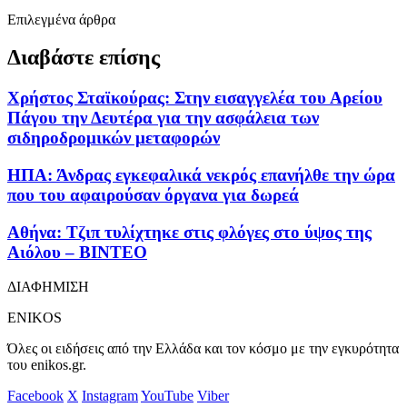
Επιλεγμένα άρθρα
Διαβάστε επίσης
Χρήστος Σταϊκούρας: Στην εισαγγελέα του Αρείου
Πάγου την Δευτέρα για την ασφάλεια των
σιδηροδρομικών μεταφορών
ΗΠΑ: Άνδρας εγκεφαλικά νεκρός επανήλθε την ώρα
που του αφαιρούσαν όργανα για δωρεά
Αθήνα: Τζιπ τυλίχτηκε στις φλόγες στο ύψος της
Αιόλου – ΒΙΝΤΕΟ
ΔΙΑΦΗΜΙΣΗ
ENIKOS
Όλες οι ειδήσεις από την Ελλάδα και τον κόσμο με την εγκυρότητα
του enikos.gr.
Facebook
X
Instagram
YouTube
Viber