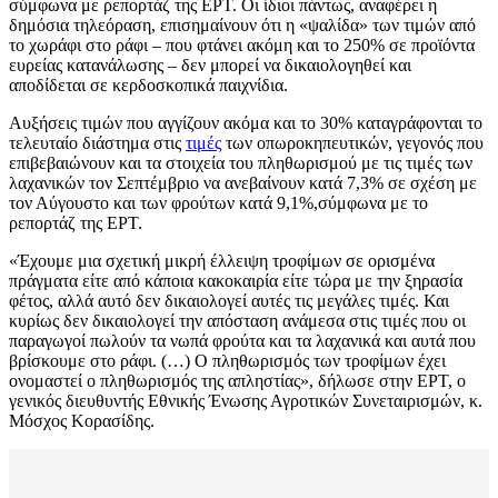
σύμφωνα με ρεπορτάζ της ΕΡΤ. Οι ίδιοι πάντως, αναφέρει η
δημόσια τηλεόραση, επισημαίνουν ότι η «ψαλίδα» των τιμών από
το χωράφι στο ράφι – που φτάνει ακόμη και το 250% σε προϊόντα
ευρείας κατανάλωσης – δεν μπορεί να δικαιολογηθεί και
αποδίδεται σε κερδοσκοπικά παιχνίδια.
Αυξήσεις τιμών που αγγίζουν ακόμα και το 30% καταγράφονται το
τελευταίο διάστημα στις
τιμές
των οπωροκηπευτικών, γεγονός που
επιβεβαιώνουν και τα στοιχεία του πληθωρισμού με τις τιμές των
λαχανικών τον Σεπτέμβριο να ανεβαίνουν κατά 7,3% σε σχέση με
τον Αύγουστο και των φρούτων κατά 9,1%,σύμφωνα με το
ρεπορτάζ της ΕΡΤ.
«Έχουμε μια σχετική μικρή έλλειψη τροφίμων σε ορισμένα
πράγματα είτε από κάποια κακοκαιρία είτε τώρα με την ξηρασία
φέτος, αλλά αυτό δεν δικαιολογεί αυτές τις μεγάλες τιμές. Και
κυρίως δεν δικαιολογεί την απόσταση ανάμεσα στις τιμές που οι
παραγωγοί πωλούν τα νωπά φρούτα και τα λαχανικά και αυτά που
βρίσκουμε στο ράφι. (…) Ο πληθωρισμός των τροφίμων έχει
ονομαστεί ο πληθωρισμός της απληστίας», δήλωσε στην ΕΡΤ, ο
γενικός διευθυντής Εθνικής Ένωσης Αγροτικών Συνεταιρισμών, κ.
Μόσχος Κορασίδης.