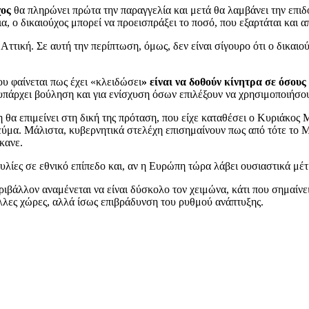
χος
θα πληρώνει πρώτα την παραγγελία και μετά θα λαμβάνει την επιδ
α, ο δικαιούχος μπορεί να προεισπράξει το ποσό, που εξαρτάται και απ
ττική. Σε αυτή την περίπτωση, όμως, δεν είναι σίγουρο ότι ο δικαιού
ου φαίνεται πως έχει «κλειδώσει
» είναι να δοθούν κίνητρα σε όσους
υπάρχει βούληση και για ενίσχυση όσων επιλέξουν να χρησιμοποιήσο
η θα επιμείνει στη δική της πρόταση, που είχε καταθέσει ο Κυριάκο
εύμα. Μάλιστα, κυβερνητικά στελέχη επισημαίνουν πως από τότε το 
κανε.
λίες σε εθνικό επίπεδο και, αν η Ευρώπη τώρα λάβει ουσιαστικά μέτ
ριβάλλον αναμένεται να είναι δύσκολο τον χειμώνα, κάτι που σημαίν
άλλες χώρες, αλλά ίσως επιβράδυνση του ρυθμού ανάπτυξης.