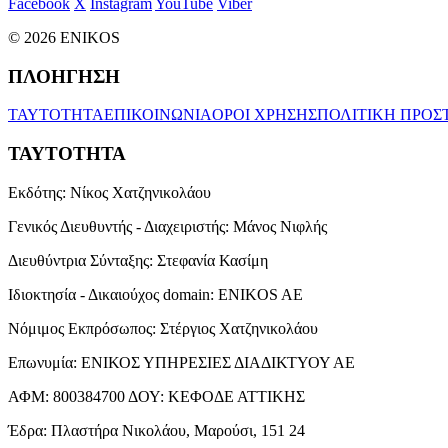
Facebook
X
Instagram
YouTube
Viber
© 2026 ENIKOS
ΠΛΟΗΓΗΣΗ
ΤΑΥΤΟΤΗΤΑ
ΕΠΙΚΟΙΝΩΝΙΑ
ΟΡΟΙ ΧΡΗΣΗΣ
ΠΟΛΙΤΙΚΗ ΠΡΟΣ
ΤΑΥΤΟΤΗΤΑ
Εκδότης:
Νίκος Χατζηνικολάου
Γενικός Διευθυντής - Διαχειριστής:
Μάνος Νιφλής
Διευθύντρια Σύνταξης:
Στεφανία Κασίμη
Ιδιοκτησία - Δικαιούχος domain:
ENIKOS AE
Νόμιμος Εκπρόσωπος:
Στέργιος Χατζηνικολάου
Επωνυμία:
ΕΝΙΚΟΣ ΥΠΗΡΕΣΙΕΣ ΔΙΑΔΙΚΤΥΟΥ ΑΕ
ΑΦΜ:
800384700
ΔΟΥ:
ΚΕΦΟΔΕ ΑΤΤΙΚΗΣ
Έδρα:
Πλαστήρα Νικολάου, Μαρούσι, 151 24