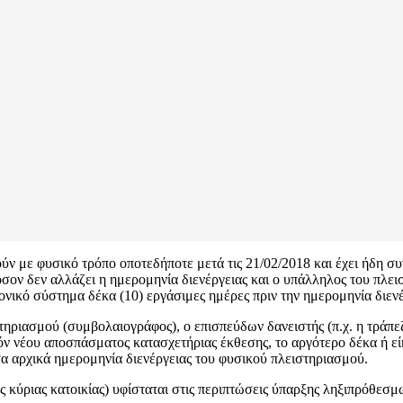
ύν με φυσικό τρόπο οποτεδήποτε μετά τις 21/02/2018 και έχει ήδη συ
εφόσον δεν αλλάζει η ημερομηνία διενέργειας και ο υπάλληλος του πλ
νικό σύστημα δέκα (10) εργάσιμες ημέρες πριν την ημερομηνία διενέ
τηριασμού (συμβολαιογράφος), ο επισπεύδων δανειστής (π.χ. η τράπε
τόν νέου αποσπάσματος κατασχετήριας έκθεσης, το αργότερο δέκα ή εί
σα αρχικά ημερομηνία διενέργειας του φυσικού πλειστηριασμού.
 κύριας κατοικίας) υφίσταται στις περιπτώσεις ύπαρξης ληξιπρόθεσμ