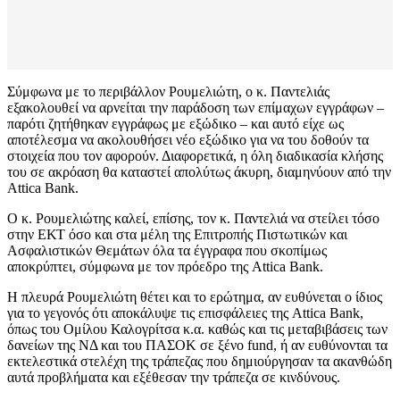
Σύμφωνα με το περιβάλλον Ρουμελιώτη, ο κ. Παντελιάς
εξακολουθεί να αρνείται την παράδοση των επίμαχων εγγράφων –
παρότι ζητήθηκαν εγγράφως με εξώδικο – και αυτό είχε ως
αποτέλεσμα να ακολουθήσει νέο εξώδικο για να του δοθούν τα
στοιχεία που τον αφορούν. Διαφορετικά, η όλη διαδικασία κλήσης
του σε ακρόαση θα καταστεί απολύτως άκυρη, διαμηνύουν από την
Attica Bank.
Ο κ. Ρουμελιώτης καλεί, επίσης, τον κ. Παντελιά να στείλει τόσο
στην ΕΚΤ όσο και στα μέλη της Επιτροπής Πιστωτικών και
Ασφαλιστικών Θεμάτων όλα τα έγγραφα που σκοπίμως
αποκρύπτει, σύμφωνα με τον πρόεδρο της Attica Bank.
Η πλευρά Ρουμελιώτη θέτει και το ερώτημα, αν ευθύνεται ο ίδιος
για το γεγονός ότι αποκάλυψε τις επισφάλειες της Attica Bank,
όπως του Ομίλου Καλογρίτσα κ.α. καθώς και τις μεταβιβάσεις των
δανείων της ΝΔ και του ΠΑΣΟΚ σε ξένο fund, ή αν ευθύνονται τα
εκτελεστικά στελέχη της τράπεζας που δημιούργησαν τα ακανθώδη
αυτά προβλήματα και εξέθεσαν την τράπεζα σε κινδύνους.