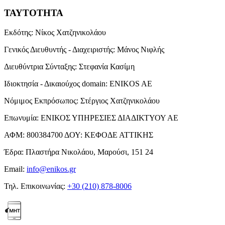
ΤΑΥΤΟΤΗΤΑ
Εκδότης:
Νίκος Χατζηνικολάου
Γενικός Διευθυντής - Διαχειριστής:
Μάνος Νιφλής
Διευθύντρια Σύνταξης:
Στεφανία Κασίμη
Ιδιοκτησία - Δικαιούχος domain:
ENIKOS AE
Νόμιμος Εκπρόσωπος:
Στέργιος Χατζηνικολάου
Επωνυμία:
ΕΝΙΚΟΣ ΥΠΗΡΕΣΙΕΣ ΔΙΑΔΙΚΤΥΟΥ ΑΕ
ΑΦΜ:
800384700
ΔΟΥ:
ΚΕΦΟΔΕ ΑΤΤΙΚΗΣ
Έδρα:
Πλαστήρα Νικολάου, Μαρούσι, 151 24
Email:
info@enikos.gr
Τηλ. Επικοινωνίας:
+30 (210) 878-8006