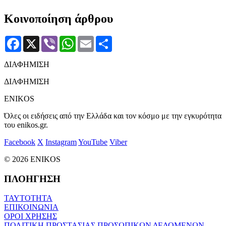
Κοινοποίηση άρθρου
Facebook
X
Viber
WhatsApp
Email
Μοιραστείτε
ΔΙΑΦΗΜΙΣΗ
ΔΙΑΦΗΜΙΣΗ
ENIKOS
Όλες οι ειδήσεις από την Ελλάδα και τον κόσμο με την εγκυρότητα
του enikos.gr.
Facebook
X
Instagram
YouTube
Viber
© 2026 ENIKOS
ΠΛΟΗΓΗΣΗ
ΤΑΥΤΟΤΗΤΑ
ΕΠΙΚΟΙΝΩΝΙΑ
ΟΡΟΙ ΧΡΗΣΗΣ
ΠΟΛΙΤΙΚΗ ΠΡΟΣΤΑΣΙΑΣ ΠΡΟΣΩΠΙΚΩΝ ΔΕΔΟΜΕΝΩΝ