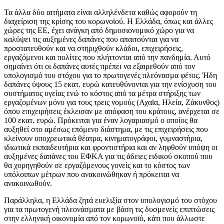
Τα άλλα δύο αιτήματα είναι αλληλένδετα καθώς αφορούν τη
διαχείριση της κρίσης του κορωνοϊού. Η Ελλάδα, όπως και άλλες
χώρες της ΕΕ, έχει ανάγκη από δημοσιονομικό χώρο για να
καλύψει τις αυξημένες δαπάνες που απαιτούνται για να
προστατευθούν και να στηριχθούν κλάδοι, επιχειρήσεις,
εργαζόμενοι και πολίτες που πλήττονται από την πανδημία. Αυτό
σημαίνει ότι οι δαπάνες αυτές πρέπει να εξαιρεθούν από τον
υπολογισμό του στόχου για το πρωτογενές πλεόνασμα φέτος. Ήδη
δαπάνες ύψους 15 εκατ. ευρώ κατευθύνονται για την ενίσχυση του
συστήματος υγείας ενώ το κόστος από τα μέτρα στήριξης των
εργαζομένων μόνο για τους τρεις νομούς (Αχαϊα, Ηλεία, Ζάκυνθος)
όπου επιχειρήσεις έκλεισαν με απόφαση του κράτους, ανέρχεται σε
100 εκατ. ευρώ. Πρόκειται για έναν λογαριασμό ο οποίος θα
αυξηθεί στο αμέσως επόμενο διάστημα, με τις επιχειρήσεις που
κλείνουν υποχρεωτικά θέατρα, κινηματογράφοι, γυμναστήρια,
ιδιωτικά εκπαιδευτήρια και φροντιστήρια και αν ληφθούν υπόψη οι
αυξημένες δαπάνες του ΕΦΚΑ για τις άδειες ειδικού σκοπού που
θα χορηγηθούν σε εργαζόμενους γονείς και το κόστος των
υπόλοιπων μέτρων που ανακοινώθηκαν ή πρόκειται να
ανακοινωθούν.
Παράλληλα, η Ελλάδα ζητά ευελιξία στον υπολογισμό του στόχου
για τα πρωτογενή πλεονάσματα με βάση τις δυσμενείς επιπτώσεις
στην ελληνική οικονομία από τον κορωνοϊό, κάτι που άλλωστε