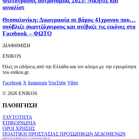
Φωτογράφος αστρονομίας 2023: Νικητές και
φιναλίστ
Θεσσαλονίκη: Δικογραφία σε βάρος 41χρονου που…
σούβλιζε σκαντζόχοιρους και ανέβαζε τις εικόνες στο
Facebook – ΦΩΤΟ
ΔΙΑΦΗΜΙΣΗ
ENIKOS
Όλες οι ειδήσεις από την Ελλάδα και τον κόσμο με την εγκυρότητα
του enikos.gr.
Facebook
X
Instagram
YouTube
Viber
© 2026 ENIKOS
ΠΛΟΗΓΗΣΗ
ΤΑΥΤΟΤΗΤΑ
ΕΠΙΚΟΙΝΩΝΙΑ
ΟΡΟΙ ΧΡΗΣΗΣ
ΠΟΛΙΤΙΚΗ ΠΡΟΣΤΑΣΙΑΣ ΠΡΟΣΩΠΙΚΩΝ ΔΕΔΟΜΕΝΩΝ