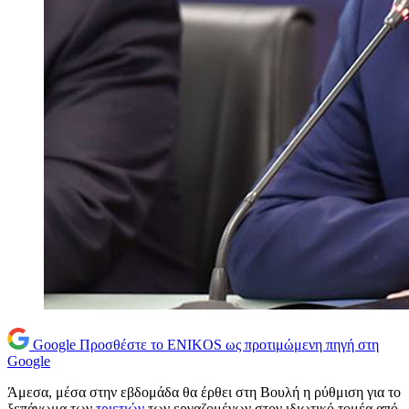
Google
Προσθέστε το ENIKOS ως προτιμώμενη πηγή στη
Google
Άμεσα, μέσα στην εβδομάδα θα έρθει στη Βουλή η ρύθμιση για το
ξεπάγωμα των
τριετιών
των εργαζομένων στον ιδιωτικό τομέα από