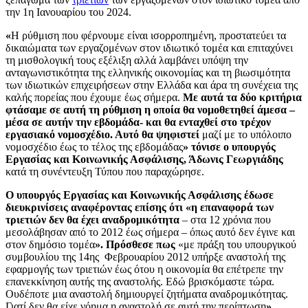
την 1η Ιανουαρίου του 2024.
«
Η ρύθμιση που φέρνουμε είναι ισορροπημένη, προστατεύει τα
δικαιώματα των εργαζομένων στον ιδιωτικό τομέα και επιταχύνει
τη μισθολογική τους εξέλιξη αλλά λαμβάνει υπόψη την
ανταγωνιστικότητα της ελληνικής οικονομίας και τη βιωσιμότητα
των ιδιωτικών επιχειρήσεων στην Ελλάδα και άρα τη συνέχεια της
καλής πορείας που έχουμε έως σήμερα.
Με αυτά τα δύο κριτήρια
φτάσαμε σε αυτή τη ρύθμιση η οποία θα νομοθετηθεί άμεσα –
μέσα σε αυτήν την εβδομάδα- και θα ενταχθεί στο τρέχον
εργασιακό νομοσχέδιο. Αυτό θα ψηφιστεί
μαζί με το υπόλοιπο
νομοσχέδιο έως το τέλος της εβδομάδας
» τόνισε ο υπουργός
Εργασίας και Κοινωνικής Ασφάλισης, Άδωνις Γεωργιάδης
κατά τη συνέντευξη Τύπου που παραχώρησε.
Ο υπουργός Εργασίας και Κοινωνικής Ασφάλισης έδωσε
διευκρινίσεις αναφέροντας επίσης ότι
«η
επαναφορά των
τριετιών δεν θα έχει αναδρομικότητα
– στα 12 χρόνια που
μεσολάβησαν από το 2012 έως σήμερα – όπως αυτό δεν έγινε και
στον δημόσιο τομέα
». Πρόσθεσε πως
«με πράξη του υπουργικού
συμβουλίου της 14ης Φεβρουαρίου 2012 υπήρξε αναστολή της
εφαρμογής των τριετιών έως ότου η οικονομία θα επέτρεπε την
επανεκκίνηση αυτής της αναστολής. Εδώ βρισκόμαστε τώρα.
Ουδέποτε μια αναστολή δημιουργεί ζητήματα αναδρομικότητας.
Γιατί δεν θα είχε νόημα η αναστολή σε αυτή την περίπτωση
».