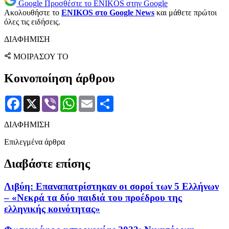
Google
Προσθέστε το ENIKOS στην Google
Ακολουθήστε το
ENIKOS στο Google News
και μάθετε πρώτοι
όλες τις ειδήσεις.
ΔΙΑΦΗΜΙΣΗ
ΜΟΙΡΑΣΟΥ ΤΟ
Κοινοποίηση άρθρου
Facebook
X
Viber
WhatsApp
Email
Μοιραστείτε
ΔΙΑΦΗΜΙΣΗ
Επιλεγμένα άρθρα
Διαβάστε επίσης
Λιβύη: Επαναπατρίστηκαν οι σοροί των 5 Ελλήνων
– «Νεκρά τα δύο παιδιά του προέδρου της
ελληνικής κοινότητας»