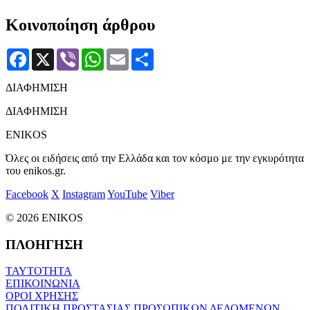
Κοινοποίηση άρθρου
Facebook
X
Viber
WhatsApp
Email
Μοιραστείτε
ΔΙΑΦΗΜΙΣΗ
ΔΙΑΦΗΜΙΣΗ
ENIKOS
Όλες οι ειδήσεις από την Ελλάδα και τον κόσμο με την εγκυρότητα
του enikos.gr.
Facebook
X
Instagram
YouTube
Viber
© 2026 ENIKOS
ΠΛΟΗΓΗΣΗ
ΤΑΥΤΟΤΗΤΑ
ΕΠΙΚΟΙΝΩΝΙΑ
ΟΡΟΙ ΧΡΗΣΗΣ
ΠΟΛΙΤΙΚΗ ΠΡΟΣΤΑΣΙΑΣ ΠΡΟΣΩΠΙΚΩΝ ΔΕΔΟΜΕΝΩΝ