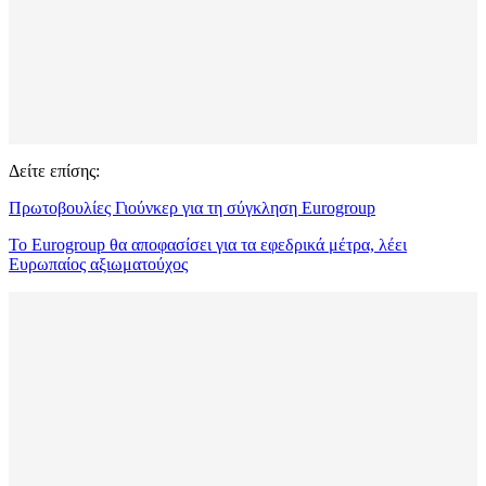
Δείτε επίσης:
Πρωτοβουλίες Γιούνκερ για τη σύγκληση Eurogroup
Το Eurogroup θα αποφασίσει για τα εφεδρικά μέτρα, λέει
Ευρωπαίος αξιωματούχος