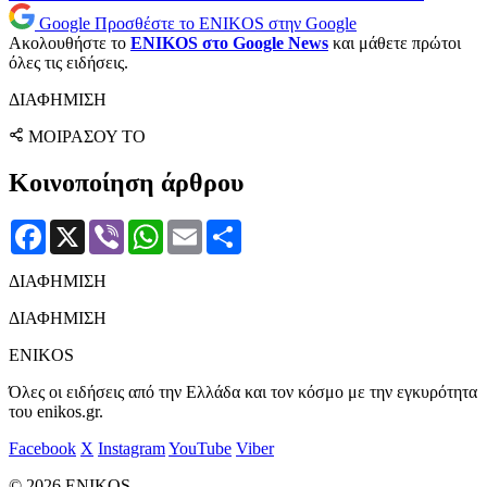
Google
Προσθέστε το ENIKOS στην Google
Ακολουθήστε το
ENIKOS στο Google News
και μάθετε πρώτοι
όλες τις ειδήσεις.
ΔΙΑΦΗΜΙΣΗ
ΜΟΙΡΑΣΟΥ ΤΟ
Κοινοποίηση άρθρου
Facebook
X
Viber
WhatsApp
Email
Μοιραστείτε
ΔΙΑΦΗΜΙΣΗ
ΔΙΑΦΗΜΙΣΗ
ENIKOS
Όλες οι ειδήσεις από την Ελλάδα και τον κόσμο με την εγκυρότητα
του enikos.gr.
Facebook
X
Instagram
YouTube
Viber
© 2026 ENIKOS