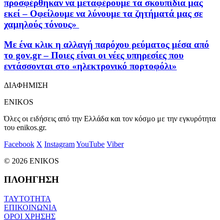
προσφέρθηκαν να μεταφέρουμε τα σκουπίδια μας
εκεί – Οφείλουμε να λύνουμε τα ζητήματά μας σε
χαμηλούς τόνους»
Με ένα κλικ η αλλαγή παρόχου ρεύματος μέσα από
το gov.gr – Ποιες είναι οι νέες υπηρεσίες που
εντάσσονται στο «ηλεκτρονικό πορτοφόλι»
ΔΙΑΦΗΜΙΣΗ
ENIKOS
Όλες οι ειδήσεις από την Ελλάδα και τον κόσμο με την εγκυρότητα
του enikos.gr.
Facebook
X
Instagram
YouTube
Viber
© 2026 ENIKOS
ΠΛΟΗΓΗΣΗ
ΤΑΥΤΟΤΗΤΑ
ΕΠΙΚΟΙΝΩΝΙΑ
ΟΡΟΙ ΧΡΗΣΗΣ