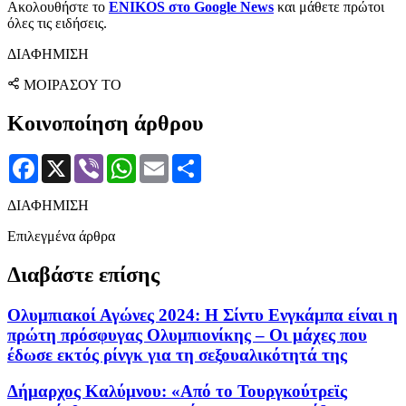
Ακολουθήστε το
ENIKOS στο Google News
και μάθετε πρώτοι
όλες τις ειδήσεις.
ΔΙΑΦΗΜΙΣΗ
ΜΟΙΡΑΣΟΥ ΤΟ
Κοινοποίηση άρθρου
Facebook
X
Viber
WhatsApp
Email
Μοιραστείτε
ΔΙΑΦΗΜΙΣΗ
Επιλεγμένα άρθρα
Διαβάστε επίσης
Ολυμπιακοί Αγώνες 2024: Η Σίντυ Ενγκάμπα είναι η
πρώτη πρόσφυγας Ολυμπιονίκης – Οι μάχες που
έδωσε εκτός ρίνγκ για τη σεξουαλικότητά της
Δήμαρχος Καλύμνου: «Από το Τουργκούτρεϊς