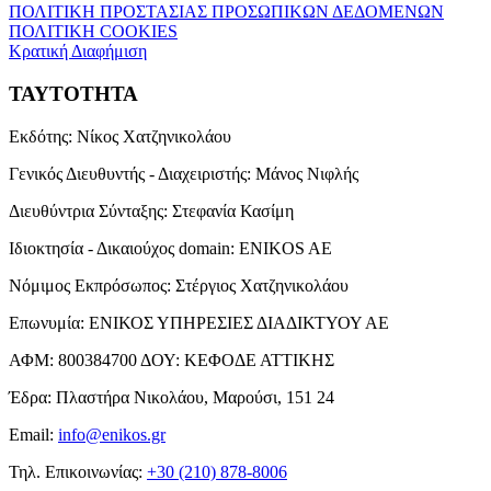
ΠΟΛΙΤΙΚΗ ΠΡΟΣΤΑΣΙΑΣ ΠΡΟΣΩΠΙΚΩΝ ΔΕΔΟΜΕΝΩΝ
ΠΟΛΙΤΙΚΗ COOKIES
Κρατική Διαφήμιση
ΤΑΥΤΟΤΗΤΑ
Εκδότης:
Νίκος Χατζηνικολάου
Γενικός Διευθυντής - Διαχειριστής:
Μάνος Νιφλής
Διευθύντρια Σύνταξης:
Στεφανία Κασίμη
Ιδιοκτησία - Δικαιούχος domain:
ENIKOS AE
Νόμιμος Εκπρόσωπος:
Στέργιος Χατζηνικολάου
Επωνυμία:
ΕΝΙΚΟΣ ΥΠΗΡΕΣΙΕΣ ΔΙΑΔΙΚΤΥΟΥ ΑΕ
ΑΦΜ:
800384700
ΔΟΥ:
ΚΕΦΟΔΕ ΑΤΤΙΚΗΣ
Έδρα:
Πλαστήρα Νικολάου, Μαρούσι, 151 24
Email:
info@enikos.gr
Τηλ. Επικοινωνίας:
+30 (210) 878-8006