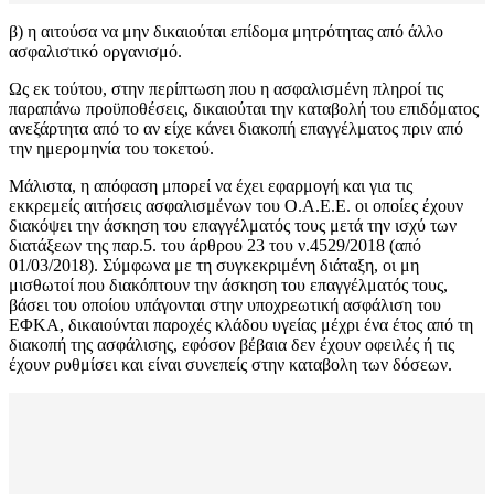
β) η αιτούσα να μην δικαιούται επίδομα μητρότητας από άλλο
ασφαλιστικό οργανισμό.
Ως εκ τούτου, στην περίπτωση που η ασφαλισμένη πληροί τις
παραπάνω προϋποθέσεις, δικαιούται την καταβολή του επιδόματος
ανεξάρτητα από το αν είχε κάνει διακοπή επαγγέλματος πριν από
την ημερομηνία του τοκετού.
Μάλιστα, η απόφαση μπορεί να έχει εφαρμογή και για τις
εκκρεμείς αιτήσεις ασφαλισμένων του Ο.Α.Ε.Ε. οι οποίες έχουν
διακόψει την άσκηση του επαγγέλματός τους μετά την ισχύ των
διατάξεων της παρ.5. του άρθρου 23 του ν.4529/2018 (από
01/03/2018). Σύμφωνα με τη συγκεκριμένη διάταξη, οι μη
μισθωτοί που διακόπτουν την άσκηση του επαγγέλματός τους,
βάσει του οποίου υπάγονται στην υποχρεωτική ασφάλιση του
ΕΦΚΑ, δικαιούνται παροχές κλάδου υγείας μέχρι ένα έτος από τη
διακοπή της ασφάλισης, εφόσον βέβαια δεν έχουν οφειλές ή τις
έχουν ρυθμίσει και είναι συνεπείς στην καταβολη των δόσεων.